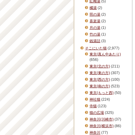
紅梅湯
(5)
橘湯
(2)
照の湯
(2)
喜楽湯
(2)
月の湯
(1)
竹の湯
(1)
銭湯話
(3)
そこにいた猫
(2,977)
東京(真ん中あたり)
(656)
東京(北の方)
(211)
東京(東の方)
(307)
東京(西の方)
(100)
東京(南の方)
(523)
東京(もっと西)
(50)
神社猫
(224)
寺猫
(123)
猫の広場
(325)
神奈川(川崎市)
(37)
神奈川(横浜市)
(86)
神奈川
(77)