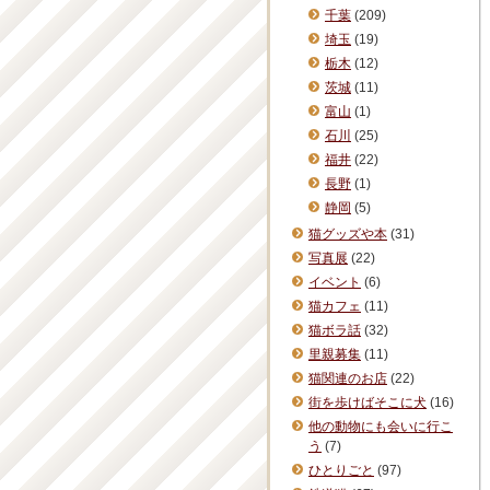
千葉
(209)
埼玉
(19)
栃木
(12)
茨城
(11)
富山
(1)
石川
(25)
福井
(22)
長野
(1)
静岡
(5)
猫グッズや本
(31)
写真展
(22)
イベント
(6)
猫カフェ
(11)
猫ボラ話
(32)
里親募集
(11)
猫関連のお店
(22)
街を歩けばそこに犬
(16)
他の動物にも会いに行こ
う
(7)
ひとりごと
(97)