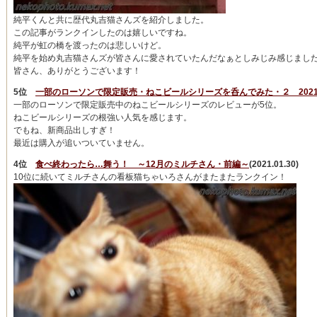
純平くんと共に歴代丸吉猫さんズを紹介しました。
この記事がランクインしたのは嬉しいですね。
純平が虹の橋を渡ったのは悲しいけど。
純平を始め丸吉猫さんズが皆さんに愛されていたんだなぁとしみじみ感じまし
皆さん、ありがとうございます！
5位
一部のローソンで限定販売・ねこビールシリーズを呑んでみた・２ 2021
一部のローソンで限定販売中のねこビールシリーズのレビューが5位。
ねこビールシリーズの根強い人気を感じます。
でもね、新商品出しすぎ！
最近は購入が追いついていません。
4位
食べ終わったら…舞う！ ～12月のミルチさん・前編～
(2021.01.30)
10位に続いてミルチさんの看板猫ちゃいろさんがまたまたランクイン！