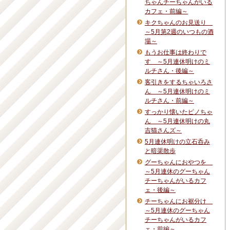
ちゃんチーちゃんがいる
カフェ・前編～
キクちゃんのお見送り
～5月第2週のいつもの酒
場～
もうお仕事は終わりで
す ～5月連休明けのミ
ルチさん・後編～
客引きをするちゃいろさ
ん ～5月連休明けのミ
ルチさん・前編～
すっかり懐いたピノちゃ
ん ～5月連休明けの丸
吉猫さんズ～
5月連休明けの立石呑み
と暗渠散歩
グーちゃんにおやつを
～5月連休のグーちゃん
チーちゃんがいるカフ
ェ・後編～
チーちゃんにお裾分け
～5月連休のグーちゃん
チーちゃんがいるカフ
ェ・前編～