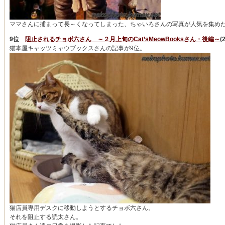
ママさんに捕まって長～くなってしまった、ちゃいろさんの写真が人気を集め
9位
阻止されるチョボ六さん ～２月上旬のCat’sMeowBooksさん・後編～
(
猫本屋キャッツミャウブックスさんの記事が9位。
猫店員専用デスクに移動しようとするチョボ六さん。
それを阻止する読太さん。