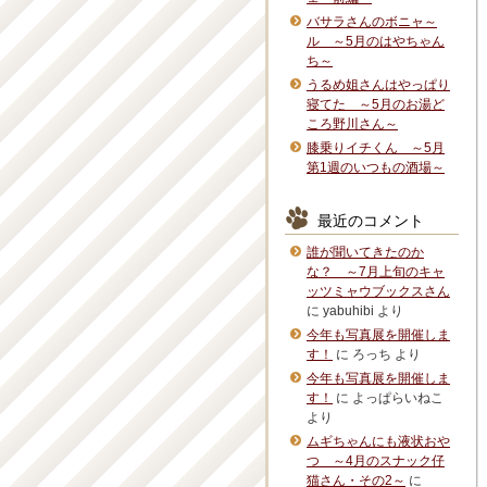
バサラさんのボニャ～
ル ～5月のはやちゃん
ち～
うるめ姐さんはやっぱり
寝てた ～5月のお湯ど
ころ野川さん～
膝乗りイチくん ～5月
第1週のいつもの酒場～
最近のコメント
誰が聞いてきたのか
な？ ～7月上旬のキャ
ッツミャウブックスさん
に
yabuhibi
より
今年も写真展を開催しま
す！
に
ろっち
より
今年も写真展を開催しま
す！
に
よっぱらいねこ
より
ムギちゃんにも液状おや
つ ～4月のスナック仔
猫さん・その2～
に