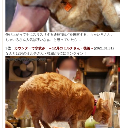
伸び上がって手にスリスリする通称”舞い”を披露する、ちゃいろさん。
ちゃいろさん人気は凄いなぁ、と思っていたら…
3位
カウンターで水飲み ～12月のミルチさん・後編～
(2021.01.31)
なんと12月のミルチさん・後編が3位にランクイン！