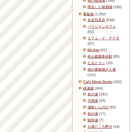
他の猫酒場
(106)
閉店した猫酒場
(190)
看板猫
(1,092)
丸吉玩具店
(638)
パリジャンカフェ
(82)
カフェ・ド・アクタ
(97)
Mo.free
(41)
松山庭園美術館
(85)
なるとクン
(10)
他の看板猫さん達
(141)
Cat's Meow Books
(332)
銭湯猫
(364)
友の湯
(181)
天狗湯
(29)
湯処じんのび
(92)
岩の湯
(17)
昭和湯
(7)
お湯どころ野川
(18)