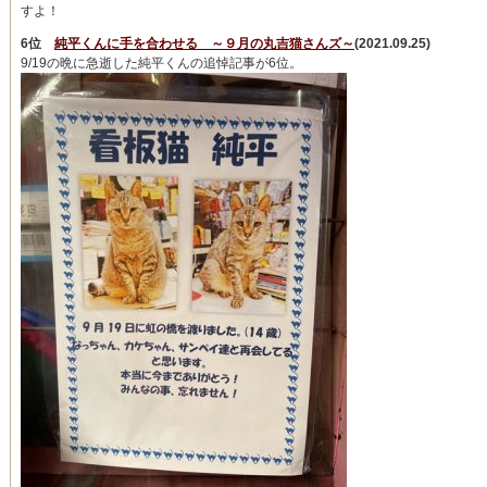
すよ！
6位
純平くんに手を合わせる ～９月の丸吉猫さんズ～
(2021.09.25)
9/19の晩に急逝した純平くんの追悼記事が6位。