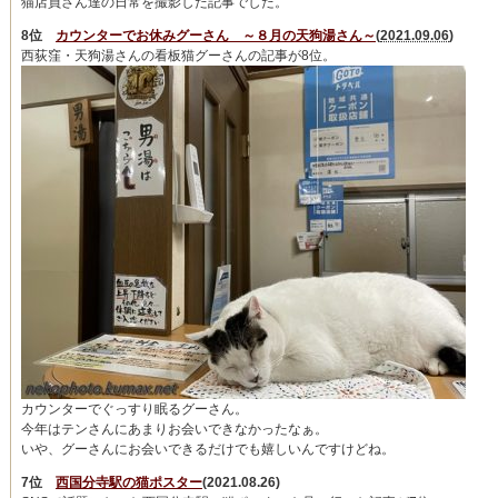
猫店員さん達の日常を撮影した記事でした。
8位
カウンターでお休みグーさん ～８月の天狗湯さん～
(
2021.09.06
)
西荻窪・天狗湯さんの看板猫グーさんの記事が8位。
カウンターでぐっすり眠るグーさん。
今年はテンさんにあまりお会いできなかったなぁ。
いや、グーさんにお会いできるだけでも嬉しいんですけどね。
7位
西国分寺駅の猫ポスター
(2021.08.26)