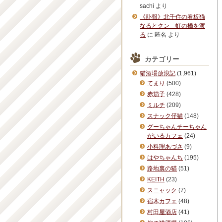
sachi
より
《訃報》北千住の看板猫
なるとクン 虹の橋を渡
る
に
匿名
より
カテゴリー
猫酒場放浪記
(1,961)
てまり
(500)
赤茄子
(428)
ミルチ
(209)
スナック仔猫
(148)
グーちゃんチーちゃん
がいるカフェ
(24)
小料理あづさ
(9)
はやちゃんち
(195)
路地裏の猫
(51)
KEITH
(23)
スニャック
(7)
宿木カフェ
(48)
村田屋酒店
(41)