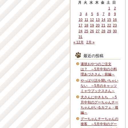
月
火
水
木
金
土
日
1
2
3
4
5
6
7
8
9
10
11
12
13
14
15
16
17
18
19
20
21
22
23
24
25
26
27
28
29
30
31
« 12月
2月 »
最近の投稿
液状おやつのご注文
は？ ～5月中旬の小料
理あづささん・前編～
やっぱり話を聞いちゃい
ない ～5月のキャッツ
ミャウブックスさん～
犬さんにやきもち ～5
月中旬のグーちゃんチー
ちゃんがいるカフェ・後
編～
グーちゃんチーちゃんの
接客 ～5月中旬のグー