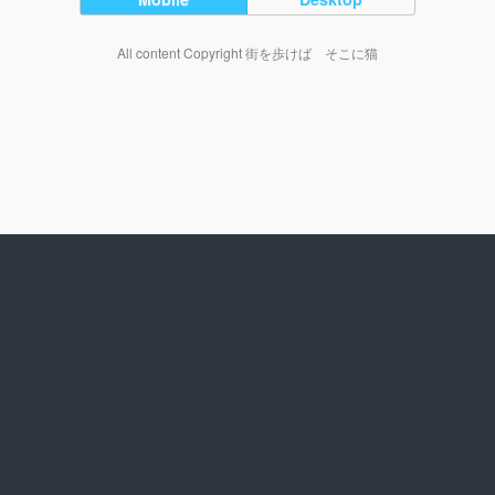
All content Copyright 街を歩けば そこに猫