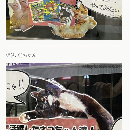
椋(むく)ちゃん。