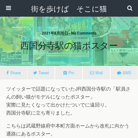
街を歩けば そこに猫
2021年8月26日 • No Comments
西国分寺駅の猫ポスター
Share
Tweet
Pin
Mail
SMS
ツイッターで話題になっていたJR西国分寺駅の「駅員さ
んの飼い猫がモデルになったポスター」
実際に見たくなって出かけたついでに遠回り。
西国分寺駅に立ち寄りました。
こちらは武蔵野線府中本町方面ホームから改札に向かう
通路にあるポスター。