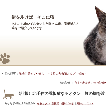
街を歩けば そこに猫
あちこち歩いてお会いした猫さん達、看板猫さん
達をご紹介しています
« 前の記事：
俺様が祝ってやるよ ～９月の丸吉猫さんズ・後編～
次の記事：
「猫と喫茶店」刊行記念
《訃報》北千住の看板猫なるとクン 虹の橋を渡
ろっち
(
2019.11.19 07:00
)
|
なるとクン
,
看板猫
|
個別ページ
|
3件のコメント