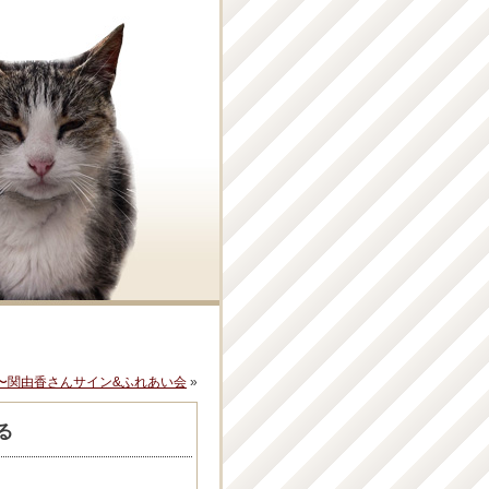
〜関由香さんサイン&ふれあい会
»
る