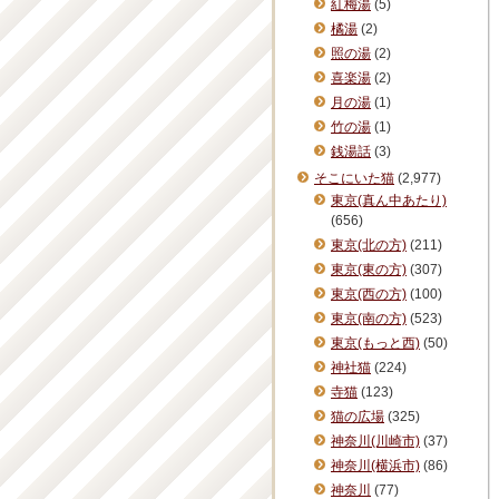
紅梅湯
(5)
橘湯
(2)
照の湯
(2)
喜楽湯
(2)
月の湯
(1)
竹の湯
(1)
銭湯話
(3)
そこにいた猫
(2,977)
東京(真ん中あたり)
(656)
東京(北の方)
(211)
東京(東の方)
(307)
東京(西の方)
(100)
東京(南の方)
(523)
東京(もっと西)
(50)
神社猫
(224)
寺猫
(123)
猫の広場
(325)
神奈川(川崎市)
(37)
神奈川(横浜市)
(86)
神奈川
(77)