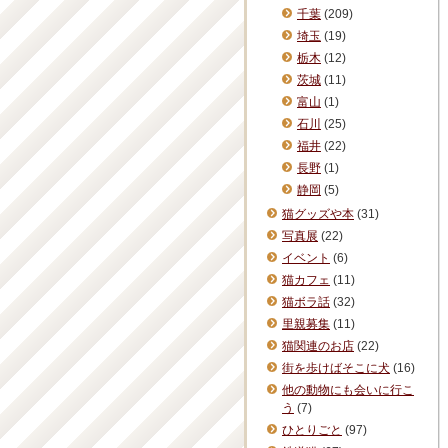
千葉
(209)
埼玉
(19)
栃木
(12)
茨城
(11)
富山
(1)
石川
(25)
福井
(22)
長野
(1)
静岡
(5)
猫グッズや本
(31)
写真展
(22)
イベント
(6)
猫カフェ
(11)
猫ボラ話
(32)
里親募集
(11)
猫関連のお店
(22)
街を歩けばそこに犬
(16)
他の動物にも会いに行こ
う
(7)
ひとりごと
(97)