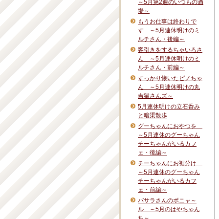
～5月第2週のいつもの酒
場～
もうお仕事は終わりで
す ～5月連休明けのミ
ルチさん・後編～
客引きをするちゃいろさ
ん ～5月連休明けのミ
ルチさん・前編～
すっかり懐いたピノちゃ
ん ～5月連休明けの丸
吉猫さんズ～
5月連休明けの立石呑み
と暗渠散歩
グーちゃんにおやつを
～5月連休のグーちゃん
チーちゃんがいるカフ
ェ・後編～
チーちゃんにお裾分け
～5月連休のグーちゃん
チーちゃんがいるカフ
ェ・前編～
バサラさんのボニャ～
ル ～5月のはやちゃん
ち～