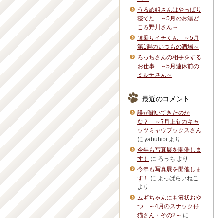
うるめ姐さんはやっぱり
寝てた ～5月のお湯ど
ころ野川さん～
膝乗りイチくん ～5月
第1週のいつもの酒場～
ろっちさんの相手をする
お仕事 ～5月連休前の
ミルチさん～
最近のコメント
誰が聞いてきたのか
な？ ～7月上旬のキャ
ッツミャウブックスさん
に
yabuhibi
より
今年も写真展を開催しま
す！
に
ろっち
より
今年も写真展を開催しま
す！
に
よっぱらいねこ
より
ムギちゃんにも液状おや
つ ～4月のスナック仔
猫さん・その2～
に