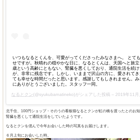
いつもなるとくんを、可愛がってくださったみなさまへ。 とて
せですが。秋晴れの穏やかな日に、なるとくんは、天国へと旅立
歳という高齢にともない、腎臓を悪くしており、通院生活を続け
が、非常に残念です。しかし、いままで沢山の方に、愛されてき
ても幸せな時間だったと思います。感謝してもしきれません。み
にありがとうございました。スタッフ一同。
なるとクン
(@syukubamatineko)がシェアした投稿 –
2019年11月月16
北千住、100円ショップ・そのうの看板猫なるとクンが虹の橋を渡ったとのお
腎臓を悪くして通院生活をしていたようです。
なるとクンを偲んで今年お会いした時の写真をお届けします。
６月上旬にお会いした時。