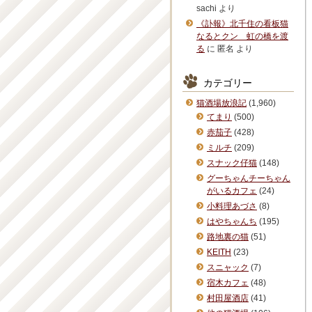
sachi
より
《訃報》北千住の看板猫
なるとクン 虹の橋を渡
る
に
匿名
より
カテゴリー
猫酒場放浪記
(1,960)
てまり
(500)
赤茄子
(428)
ミルチ
(209)
スナック仔猫
(148)
グーちゃんチーちゃん
がいるカフェ
(24)
小料理あづさ
(8)
はやちゃんち
(195)
路地裏の猫
(51)
KEITH
(23)
スニャック
(7)
宿木カフェ
(48)
村田屋酒店
(41)