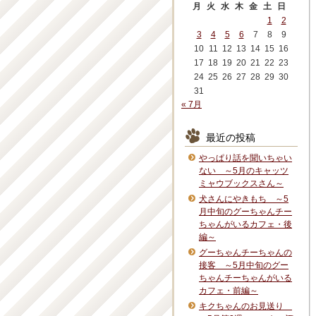
月
火
水
木
金
土
日
1
2
3
4
5
6
7
8
9
10
11
12
13
14
15
16
17
18
19
20
21
22
23
24
25
26
27
28
29
30
31
« 7月
最近の投稿
やっぱり話を聞いちゃい
ない ～5月のキャッツ
ミャウブックスさん～
犬さんにやきもち ～5
月中旬のグーちゃんチー
ちゃんがいるカフェ・後
編～
グーちゃんチーちゃんの
接客 ～5月中旬のグー
ちゃんチーちゃんがいる
カフェ・前編～
キクちゃんのお見送り