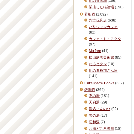
他の猫酒場
(106)
閉店した猫酒場
(190)
看板猫
(1,092)
丸吉玩具店
(638)
パリジャンカフェ
(82)
カフェ・ド・アクタ
(97)
Mo.free
(41)
松山庭園美術館
(85)
なるとクン
(10)
他の看板猫さん達
(141)
Cat's Meow Books
(332)
銭湯猫
(364)
友の湯
(181)
天狗湯
(29)
湯処じんのび
(92)
岩の湯
(17)
昭和湯
(7)
お湯どころ野川
(18)