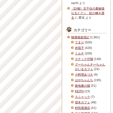
sachi
より
《訃報》北千住の看板猫
なるとクン 虹の橋を渡
る
に
匿名
より
カテゴリー
猫酒場放浪記
(1,961)
てまり
(500)
赤茄子
(428)
ミルチ
(209)
スナック仔猫
(148)
グーちゃんチーちゃん
がいるカフェ
(24)
小料理あづさ
(9)
はやちゃんち
(195)
路地裏の猫
(51)
KEITH
(23)
スニャック
(7)
宿木カフェ
(48)
村田屋酒店
(41)