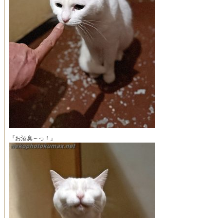
『お酒臭～っ！』