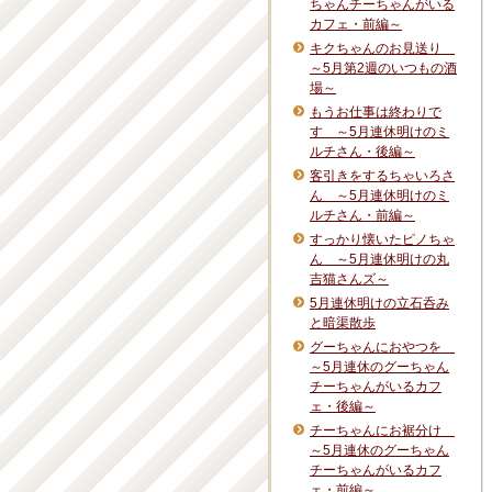
ちゃんチーちゃんがいる
カフェ・前編～
キクちゃんのお見送り
～5月第2週のいつもの酒
場～
もうお仕事は終わりで
す ～5月連休明けのミ
ルチさん・後編～
客引きをするちゃいろさ
ん ～5月連休明けのミ
ルチさん・前編～
すっかり懐いたピノちゃ
ん ～5月連休明けの丸
吉猫さんズ～
5月連休明けの立石呑み
と暗渠散歩
グーちゃんにおやつを
～5月連休のグーちゃん
チーちゃんがいるカフ
ェ・後編～
チーちゃんにお裾分け
～5月連休のグーちゃん
チーちゃんがいるカフ
ェ・前編～