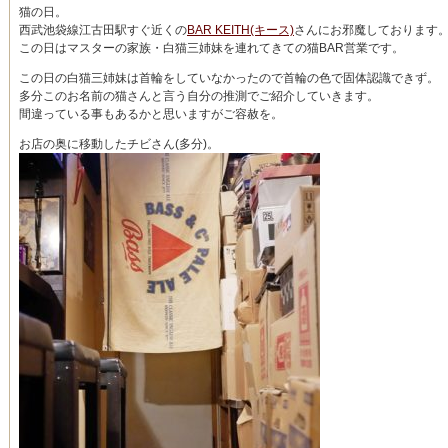
猫の日。
西武池袋線江古田駅すぐ近くの
BAR KEITH(キース)
さんにお邪魔しております
この日はマスターの家族・白猫三姉妹を連れてきての猫BAR営業です。
この日の白猫三姉妹は首輪をしていなかったので首輪の色で固体認識できず。
多分このお名前の猫さんと言う自分の推測でご紹介していきます。
間違っている事もあるかと思いますがご容赦を。
お店の奥に移動したチビさん(多分)。