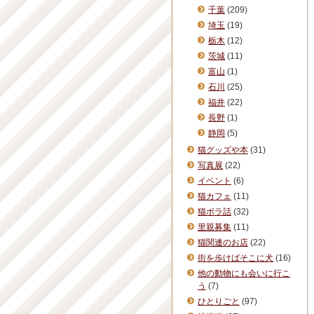
千葉
(209)
埼玉
(19)
栃木
(12)
茨城
(11)
富山
(1)
石川
(25)
福井
(22)
長野
(1)
静岡
(5)
猫グッズや本
(31)
写真展
(22)
イベント
(6)
猫カフェ
(11)
猫ボラ話
(32)
里親募集
(11)
猫関連のお店
(22)
街を歩けばそこに犬
(16)
他の動物にも会いに行こ
う
(7)
ひとりごと
(97)