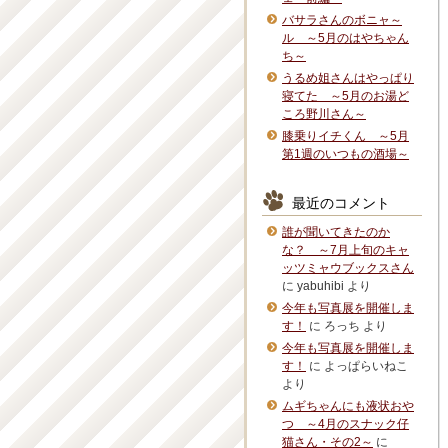
バサラさんのボニャ～
ル ～5月のはやちゃん
ち～
うるめ姐さんはやっぱり
寝てた ～5月のお湯ど
ころ野川さん～
膝乗りイチくん ～5月
第1週のいつもの酒場～
最近のコメント
誰が聞いてきたのか
な？ ～7月上旬のキャ
ッツミャウブックスさん
に
yabuhibi
より
今年も写真展を開催しま
す！
に
ろっち
より
今年も写真展を開催しま
す！
に
よっぱらいねこ
より
ムギちゃんにも液状おや
つ ～4月のスナック仔
猫さん・その2～
に