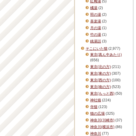
紅梅湯
(5)
橘湯
(2)
照の湯
(2)
喜楽湯
(2)
月の湯
(1)
竹の湯
(1)
銭湯話
(3)
そこにいた猫
(2,977)
東京(真ん中あたり)
(656)
東京(北の方)
(211)
東京(東の方)
(307)
東京(西の方)
(100)
東京(南の方)
(523)
東京(もっと西)
(50)
神社猫
(224)
寺猫
(123)
猫の広場
(325)
神奈川(川崎市)
(37)
神奈川(横浜市)
(86)
神奈川
(77)