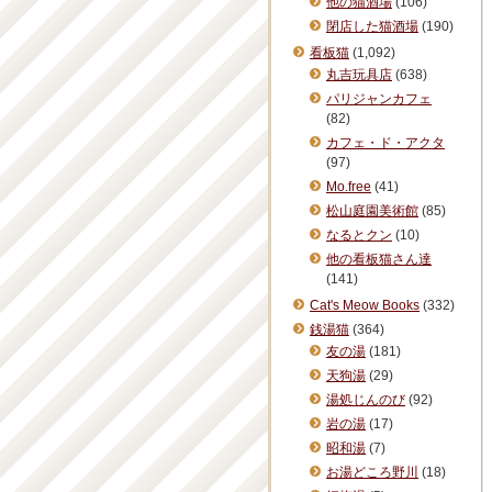
他の猫酒場
(106)
閉店した猫酒場
(190)
看板猫
(1,092)
丸吉玩具店
(638)
パリジャンカフェ
(82)
カフェ・ド・アクタ
(97)
Mo.free
(41)
松山庭園美術館
(85)
なるとクン
(10)
他の看板猫さん達
(141)
Cat's Meow Books
(332)
銭湯猫
(364)
友の湯
(181)
天狗湯
(29)
湯処じんのび
(92)
岩の湯
(17)
昭和湯
(7)
お湯どころ野川
(18)