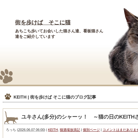
街を歩けば そこに猫
あちこち歩いてお会いした猫さん達、看板猫さん
達をご紹介しています
KEITH | 街を歩けば そこに猫
のブログ記事
ユキさん(多分)のシャーッ！ ～猫の日のKEIT
ろっち
(
2026.06.07 06:00
)
|
KEITH
,
猫酒場放浪記
|
個別ページ
|
コメントはまだありま