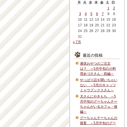
月
火
水
木
金
土
日
1
2
3
4
5
6
7
8
9
10
11
12
13
14
15
16
17
18
19
20
21
22
23
24
25
26
27
28
29
30
31
« 7月
最近の投稿
液状おやつのご注文
は？ ～5月中旬の小料
理あづささん・前編～
やっぱり話を聞いちゃい
ない ～5月のキャッツ
ミャウブックスさん～
犬さんにやきもち ～5
月中旬のグーちゃんチー
ちゃんがいるカフェ・後
編～
グーちゃんチーちゃんの
接客 ～5月中旬のグー