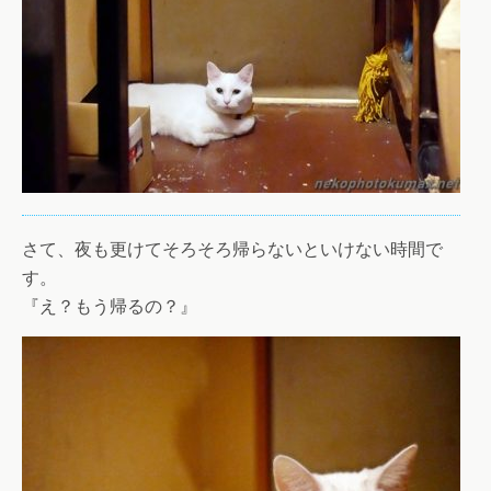
さて、夜も更けてそろそろ帰らないといけない時間で
す。
『え？もう帰るの？』