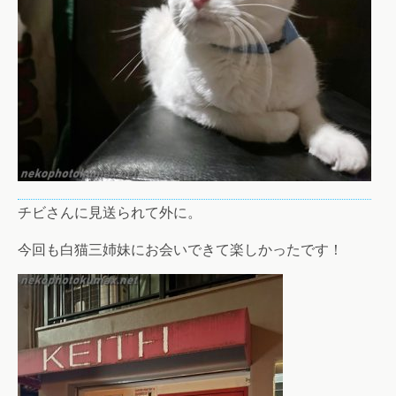
チビさんに見送られて外に。
今回も白猫三姉妹にお会いできて楽しかったです！