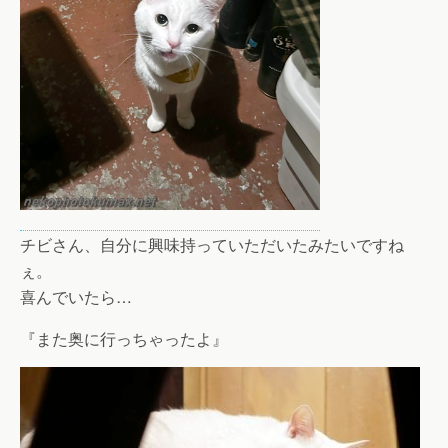
チビさん、自分に興味持っていただいたみたいですね
ぇ。
喜んでいたら…
『また奥に行っちゃったよ』