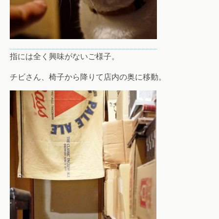
指には全く興味がないご様子。
チビさん、椅子から降りて店内の奥に移動。