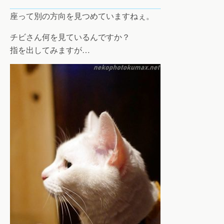
座って別の方向を見つめていますねぇ。
チビさん何を見ているんですか？
指を出してみますが…