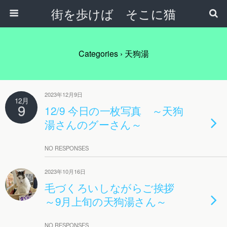
街を歩けば そこに猫
Categories ›
天狗湯
2023年12月9日
12月
9
12/9 今日の一枚写真 ～天狗
湯さんのグーさん～
NO RESPONSES
2023年10月16日
毛づくろいしながらご挨拶
～9月上旬の天狗湯さん～
NO RESPONSES