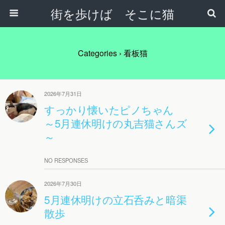
街を歩けば そこに猫
Categories ›
看板猫
2026年7月31日
すっかり懐いたピノちゃん
～5月連休明けの丸吉猫さんズ
～
NO RESPONSES
2026年7月30日
5月連休明けの立石呑みと暗渠
散歩