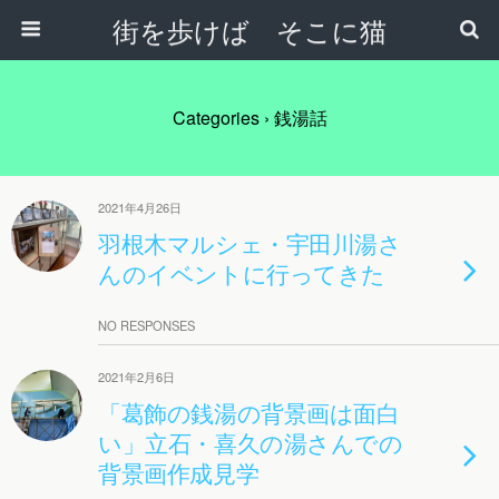
街を歩けば そこに猫
Categories ›
銭湯話
2021年4月26日
羽根木マルシェ・宇田川湯さ
んのイベントに行ってきた
NO RESPONSES
2021年2月6日
「葛飾の銭湯の背景画は面白
い」立石・喜久の湯さんでの
背景画作成見学