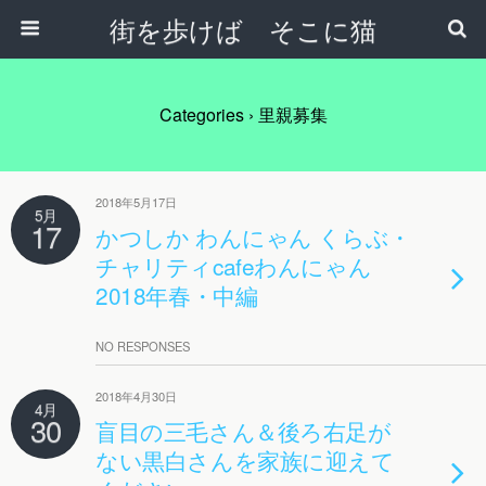
街を歩けば そこに猫
Categories ›
里親募集
2018年5月17日
5月
17
かつしか わんにゃん くらぶ・
チャリティcafeわんにゃん
2018年春・中編
NO RESPONSES
2018年4月30日
4月
30
盲目の三毛さん＆後ろ右足が
ない黒白さんを家族に迎えて