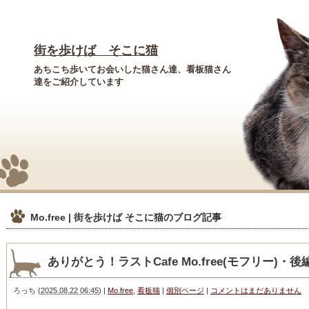
街を歩けば そこに猫
あちこち歩いてお会いした猫さん達、看板猫さん
達をご紹介しています
Mo.free | 街を歩けば そこに猫
のブログ記事
ありがとう！ラストCafe Mo.free(モフリー)・後
ろっち
(
2025.08.22 06:45
)
|
Mo.free
,
看板猫
|
個別ページ
|
コメントはまだありません