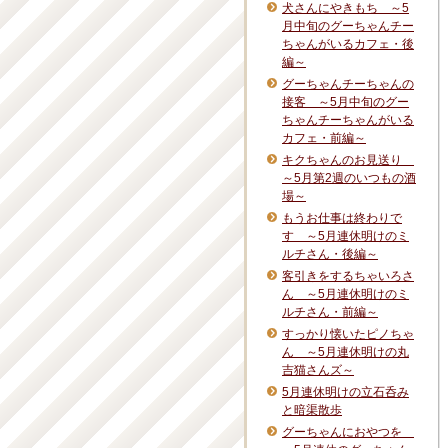
犬さんにやきもち ～5
月中旬のグーちゃんチー
ちゃんがいるカフェ・後
編～
グーちゃんチーちゃんの
接客 ～5月中旬のグー
ちゃんチーちゃんがいる
カフェ・前編～
キクちゃんのお見送り
～5月第2週のいつもの酒
場～
もうお仕事は終わりで
す ～5月連休明けのミ
ルチさん・後編～
客引きをするちゃいろさ
ん ～5月連休明けのミ
ルチさん・前編～
すっかり懐いたピノちゃ
ん ～5月連休明けの丸
吉猫さんズ～
5月連休明けの立石呑み
と暗渠散歩
グーちゃんにおやつを