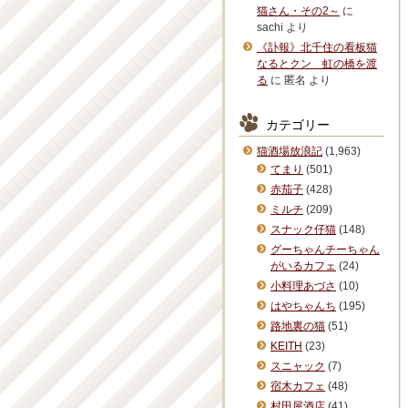
猫さん・その2～
に
sachi
より
《訃報》北千住の看板猫
なるとクン 虹の橋を渡
る
に
匿名
より
カテゴリー
猫酒場放浪記
(1,963)
てまり
(501)
赤茄子
(428)
ミルチ
(209)
スナック仔猫
(148)
グーちゃんチーちゃん
がいるカフェ
(24)
小料理あづさ
(10)
はやちゃんち
(195)
路地裏の猫
(51)
KEITH
(23)
スニャック
(7)
宿木カフェ
(48)
村田屋酒店
(41)