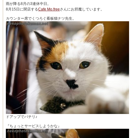
雨が降る8月の3連休中日。
8月15日に閉店する
Cafe Mo.free
さんにお邪魔しています。
カウンター席でくつろぐ看板猫ナツ先生。
ドアップでパチリ♪
『ちょっとサービスしようかな』