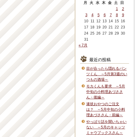
月
火
水
木
金
土
日
1
2
3
4
5
6
7
8
9
10
11
12
13
14
15
16
17
18
19
20
21
22
23
24
25
26
27
28
29
30
31
« 7月
最近の投稿
目が合ったら隠れるパン
ツくん ～5月第3週のい
つもの酒場～
モカくんも要求 ～5月
中旬の小料理あづささ
ん・後編～
液状おやつのご注文
は？ ～5月中旬の小料
理あづささん・前編～
やっぱり話を聞いちゃい
ない ～5月のキャッツ
ミャウブックスさん～