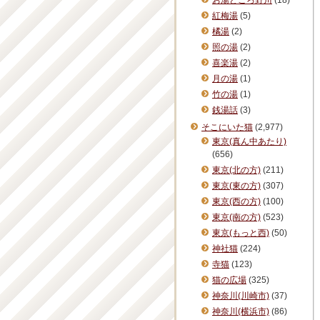
お湯どころ野川
(18)
紅梅湯
(5)
橘湯
(2)
照の湯
(2)
喜楽湯
(2)
月の湯
(1)
竹の湯
(1)
銭湯話
(3)
そこにいた猫
(2,977)
東京(真ん中あたり)
(656)
東京(北の方)
(211)
東京(東の方)
(307)
東京(西の方)
(100)
東京(南の方)
(523)
東京(もっと西)
(50)
神社猫
(224)
寺猫
(123)
猫の広場
(325)
神奈川(川崎市)
(37)
神奈川(横浜市)
(86)