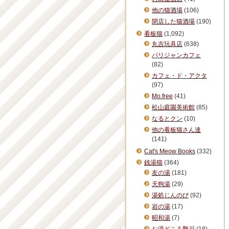
他の猫酒場
(106)
閉店した猫酒場
(190)
看板猫
(1,092)
丸吉玩具店
(638)
パリジャンカフェ
(82)
カフェ・ド・アクタ
(97)
Mo.free
(41)
松山庭園美術館
(85)
なるとクン
(10)
他の看板猫さん達
(141)
Cat's Meow Books
(332)
銭湯猫
(364)
友の湯
(181)
天狗湯
(29)
湯処じんのび
(92)
岩の湯
(17)
昭和湯
(7)