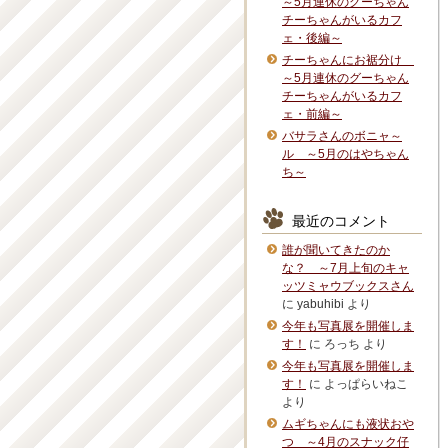
～5月連休のグーちゃん
チーちゃんがいるカフ
ェ・後編～
チーちゃんにお裾分け
～5月連休のグーちゃん
チーちゃんがいるカフ
ェ・前編～
バサラさんのボニャ～
ル ～5月のはやちゃん
ち～
最近のコメント
誰が聞いてきたのか
な？ ～7月上旬のキャ
ッツミャウブックスさん
に
yabuhibi
より
今年も写真展を開催しま
す！
に
ろっち
より
今年も写真展を開催しま
す！
に
よっぱらいねこ
より
ムギちゃんにも液状おや
つ ～4月のスナック仔