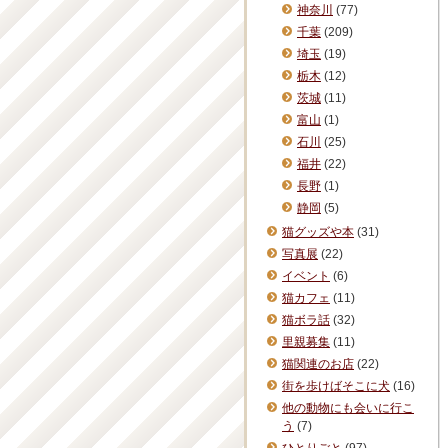
神奈川
(77)
千葉
(209)
埼玉
(19)
栃木
(12)
茨城
(11)
富山
(1)
石川
(25)
福井
(22)
長野
(1)
静岡
(5)
猫グッズや本
(31)
写真展
(22)
イベント
(6)
猫カフェ
(11)
猫ボラ話
(32)
里親募集
(11)
猫関連のお店
(22)
街を歩けばそこに犬
(16)
他の動物にも会いに行こ
う
(7)