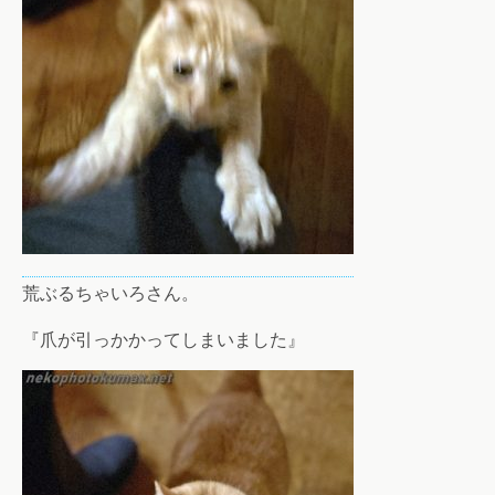
荒ぶるちゃいろさん。
『爪が引っかかってしまいました』