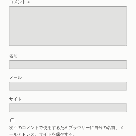
コメント
※
名前
メール
サイト
次回のコメントで使用するためブラウザーに自分の名前、メ
ールアドレス、サイトを保存する。