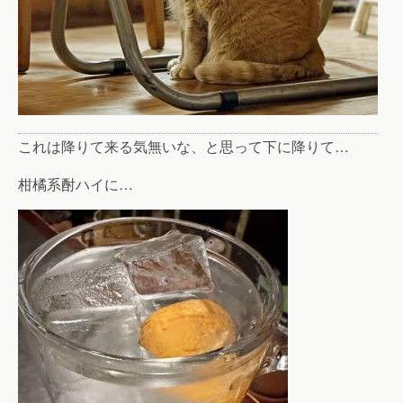
これは降りて来る気無いな、と思って下に降りて…
柑橘系酎ハイに…