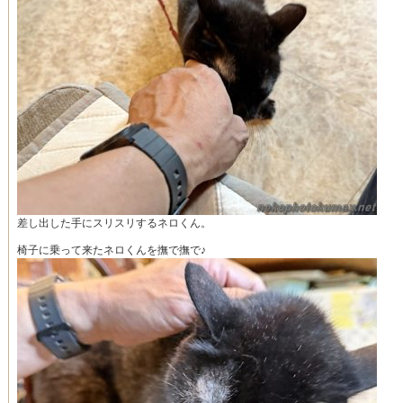
差し出した手にスリスリするネロくん。
椅子に乗って来たネロくんを撫で撫で♪