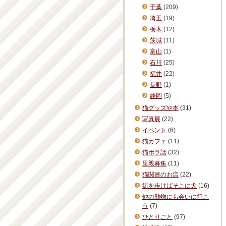
千葉
(209)
埼玉
(19)
栃木
(12)
茨城
(11)
富山
(1)
石川
(25)
福井
(22)
長野
(1)
静岡
(5)
猫グッズや本
(31)
写真展
(22)
イベント
(6)
猫カフェ
(11)
猫ボラ話
(32)
里親募集
(11)
猫関連のお店
(22)
街を歩けばそこに犬
(16)
他の動物にも会いに行こ
う
(7)
ひとりごと
(97)