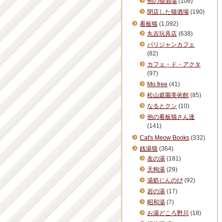
他の猫酒場
(106)
閉店した猫酒場
(190)
看板猫
(1,092)
丸吉玩具店
(638)
パリジャンカフェ
(82)
カフェ・ド・アクタ
(97)
Mo.free
(41)
松山庭園美術館
(85)
なるとクン
(10)
他の看板猫さん達
(141)
Cat's Meow Books
(332)
銭湯猫
(364)
友の湯
(181)
天狗湯
(29)
湯処じんのび
(92)
岩の湯
(17)
昭和湯
(7)
お湯どころ野川
(18)