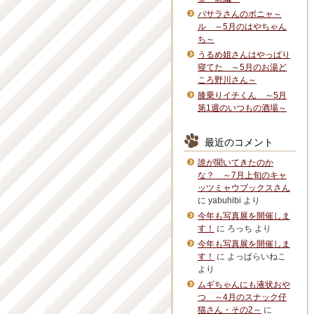
バサラさんのボニャ～
ル ～5月のはやちゃん
ち～
うるめ姐さんはやっぱり
寝てた ～5月のお湯ど
ころ野川さん～
膝乗りイチくん ～5月
第1週のいつもの酒場～
最近のコメント
誰が聞いてきたのか
な？ ～7月上旬のキャ
ッツミャウブックスさん
に
yabuhibi
より
今年も写真展を開催しま
す！
に
ろっち
より
今年も写真展を開催しま
す！
に
よっぱらいねこ
より
ムギちゃんにも液状おや
つ ～4月のスナック仔
猫さん・その2～
に