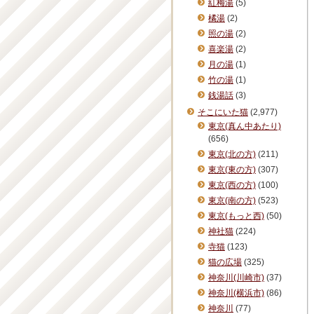
紅梅湯
(5)
橘湯
(2)
照の湯
(2)
喜楽湯
(2)
月の湯
(1)
竹の湯
(1)
銭湯話
(3)
そこにいた猫
(2,977)
東京(真ん中あたり)
(656)
東京(北の方)
(211)
東京(東の方)
(307)
東京(西の方)
(100)
東京(南の方)
(523)
東京(もっと西)
(50)
神社猫
(224)
寺猫
(123)
猫の広場
(325)
神奈川(川崎市)
(37)
神奈川(横浜市)
(86)
神奈川
(77)