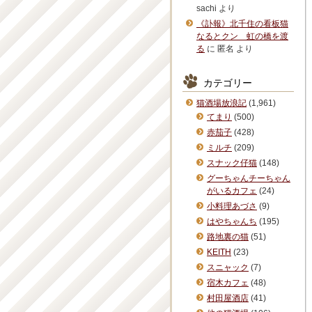
sachi
より
《訃報》北千住の看板猫
なるとクン 虹の橋を渡
る
に
匿名
より
カテゴリー
猫酒場放浪記
(1,961)
てまり
(500)
赤茄子
(428)
ミルチ
(209)
スナック仔猫
(148)
グーちゃんチーちゃん
がいるカフェ
(24)
小料理あづさ
(9)
はやちゃんち
(195)
路地裏の猫
(51)
KEITH
(23)
スニャック
(7)
宿木カフェ
(48)
村田屋酒店
(41)