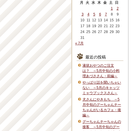
月
火
水
木
金
土
日
1
2
3
4
5
6
7
8
9
10
11
12
13
14
15
16
17
18
19
20
21
22
23
24
25
26
27
28
29
30
31
« 7月
最近の投稿
液状おやつのご注文
は？ ～5月中旬の小料
理あづささん・前編～
やっぱり話を聞いちゃい
ない ～5月のキャッツ
ミャウブックスさん～
犬さんにやきもち ～5
月中旬のグーちゃんチー
ちゃんがいるカフェ・後
編～
グーちゃんチーちゃんの
接客 ～5月中旬のグー