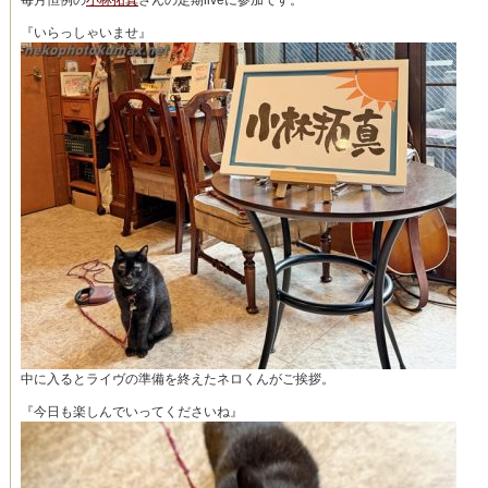
毎月恒例の
小林拓真
さんの定期liveに参加です。
『いらっしゃいませ』
中に入るとライヴの準備を終えたネロくんがご挨拶。
『今日も楽しんでいってくださいね』