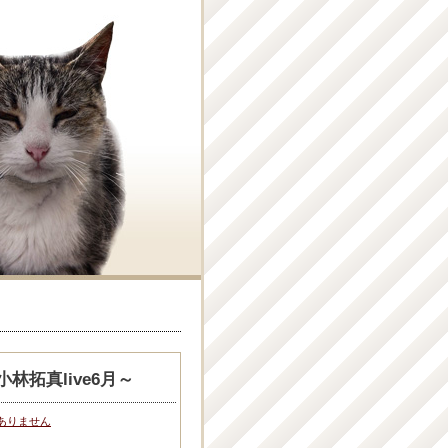
拓真live6月～
ありません