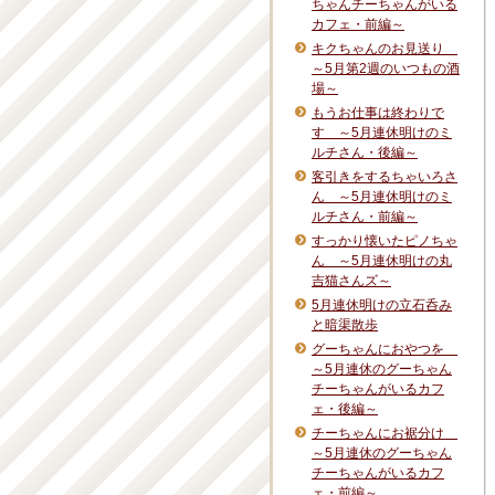
ちゃんチーちゃんがいる
カフェ・前編～
キクちゃんのお見送り
～5月第2週のいつもの酒
場～
もうお仕事は終わりで
す ～5月連休明けのミ
ルチさん・後編～
客引きをするちゃいろさ
ん ～5月連休明けのミ
ルチさん・前編～
すっかり懐いたピノちゃ
ん ～5月連休明けの丸
吉猫さんズ～
5月連休明けの立石呑み
と暗渠散歩
グーちゃんにおやつを
～5月連休のグーちゃん
チーちゃんがいるカフ
ェ・後編～
チーちゃんにお裾分け
～5月連休のグーちゃん
チーちゃんがいるカフ
ェ・前編～