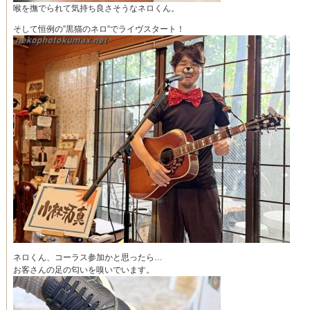
喉を撫でられて気持ち良さそうなネロくん。
そして恒例の”黒猫のネロ”でライヴスタート！
ネロくん、コーラス参加かと思ったら…
お客さんの足の匂いを嗅いでいます。