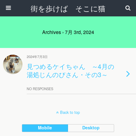
街を歩けば そこに猫
Archives › 7月 3rd, 2024
2024年7月3日
見つめるケイちゃん ～4月の
湯処じんのびさん・その3～
NO RESPONSES
Back to top
Mobile
Desktop