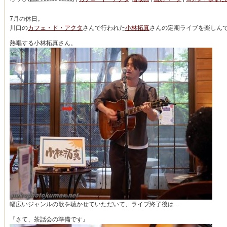
7月の休日。
川口の
カフェ・ド・アクタ
さんで行われた
小林拓真
さんの定期ライブを楽しん
熱唱する小林拓真さん。
幅広いジャンルの歌を聴かせていただいて、ライブ終了後は…
『さて、茶話会の準備です』