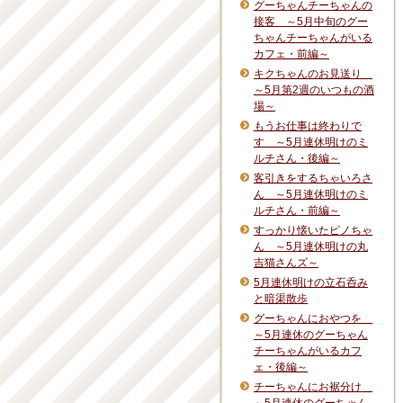
グーちゃんチーちゃんの
接客 ～5月中旬のグー
ちゃんチーちゃんがいる
カフェ・前編～
キクちゃんのお見送り
～5月第2週のいつもの酒
場～
もうお仕事は終わりで
す ～5月連休明けのミ
ルチさん・後編～
客引きをするちゃいろさ
ん ～5月連休明けのミ
ルチさん・前編～
すっかり懐いたピノちゃ
ん ～5月連休明けの丸
吉猫さんズ～
5月連休明けの立石呑み
と暗渠散歩
グーちゃんにおやつを
～5月連休のグーちゃん
チーちゃんがいるカフ
ェ・後編～
チーちゃんにお裾分け