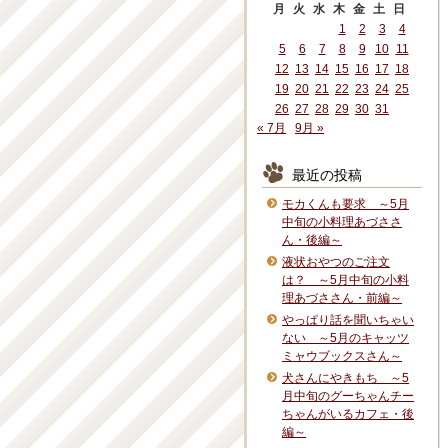
月
火
水
木
金
土
日
1
2
3
4
5
6
7
8
9
10
11
12
13
14
15
16
17
18
19
20
21
22
23
24
25
26
27
28
29
30
31
« 7月
9月 »
最近の投稿
モカくんも要求 ～5月
中旬の小料理あづささ
ん・後編～
液状おやつのご注文
は？ ～5月中旬の小料
理あづささん・前編～
やっぱり話を聞いちゃい
ない ～5月のキャッツ
ミャウブックスさん～
犬さんにやきもち ～5
月中旬のグーちゃんチー
ちゃんがいるカフェ・後
編～