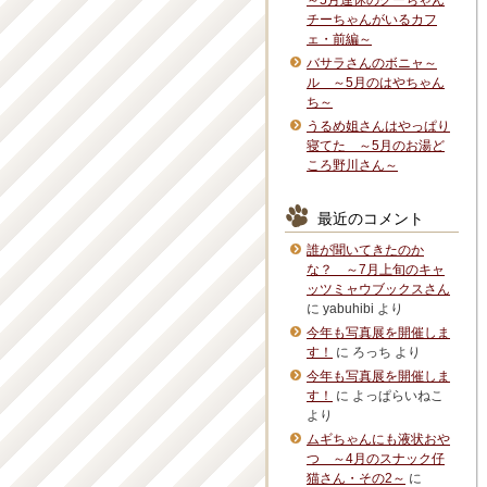
～5月連休のグーちゃん
チーちゃんがいるカフ
ェ・前編～
バサラさんのボニャ～
ル ～5月のはやちゃん
ち～
うるめ姐さんはやっぱり
寝てた ～5月のお湯ど
ころ野川さん～
最近のコメント
誰が聞いてきたのか
な？ ～7月上旬のキャ
ッツミャウブックスさん
に
yabuhibi
より
今年も写真展を開催しま
す！
に
ろっち
より
今年も写真展を開催しま
す！
に
よっぱらいねこ
より
ムギちゃんにも液状おや
つ ～4月のスナック仔
猫さん・その2～
に