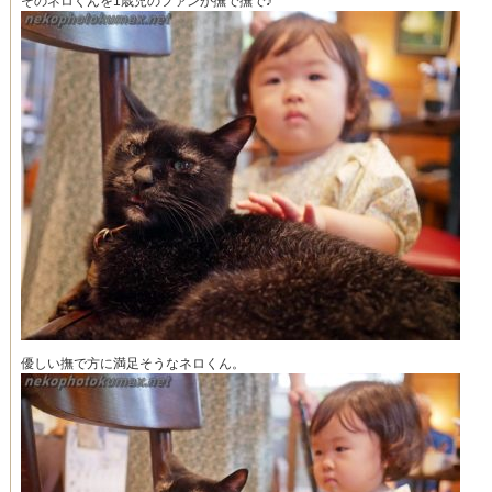
そのネロくんを1歳児のファンが撫で撫で♪
優しい撫で方に満足そうなネロくん。