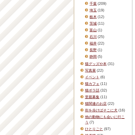
千葉
(209)
埼玉
(19)
栃木
(12)
茨城
(11)
富山
(1)
石川
(25)
福井
(22)
長野
(1)
静岡
(5)
猫グッズや本
(31)
写真展
(22)
イベント
(6)
猫カフェ
(11)
猫ボラ話
(32)
里親募集
(11)
猫関連のお店
(22)
街を歩けばそこに犬
(16)
他の動物にも会いに行こ
う
(7)
ひとりごと
(97)