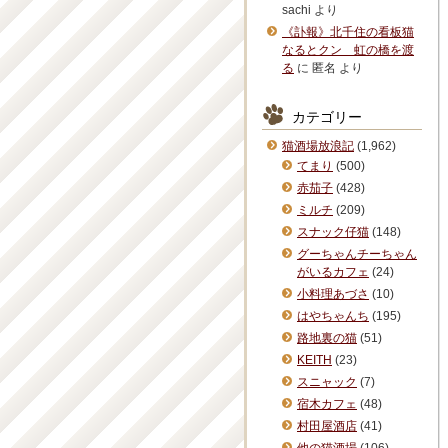
sachi
より
《訃報》北千住の看板猫
なるとクン 虹の橋を渡
る
に
匿名
より
カテゴリー
猫酒場放浪記
(1,962)
てまり
(500)
赤茄子
(428)
ミルチ
(209)
スナック仔猫
(148)
グーちゃんチーちゃん
がいるカフェ
(24)
小料理あづさ
(10)
はやちゃんち
(195)
路地裏の猫
(51)
KEITH
(23)
スニャック
(7)
宿木カフェ
(48)
村田屋酒店
(41)