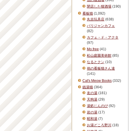
他の猫酒場
(106)
閉店した猫酒場
(190)
看板猫
(1,092)
丸吉玩具店
(638)
パリジャンカフェ
(82)
カフェ・ド・アクタ
(97)
Mo.free
(41)
松山庭園美術館
(85)
なるとクン
(10)
他の看板猫さん達
(141)
Cat's Meow Books
(332)
銭湯猫
(364)
友の湯
(181)
天狗湯
(29)
湯処じんのび
(92)
岩の湯
(17)
昭和湯
(7)
お湯どころ野川
(18)