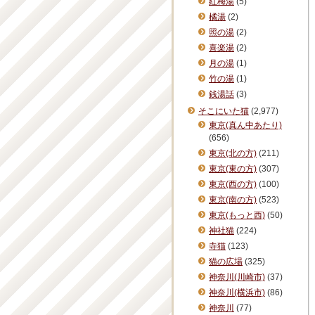
紅梅湯
(5)
橘湯
(2)
照の湯
(2)
喜楽湯
(2)
月の湯
(1)
竹の湯
(1)
銭湯話
(3)
そこにいた猫
(2,977)
東京(真ん中あたり)
(656)
東京(北の方)
(211)
東京(東の方)
(307)
東京(西の方)
(100)
東京(南の方)
(523)
東京(もっと西)
(50)
神社猫
(224)
寺猫
(123)
猫の広場
(325)
神奈川(川崎市)
(37)
神奈川(横浜市)
(86)
神奈川
(77)