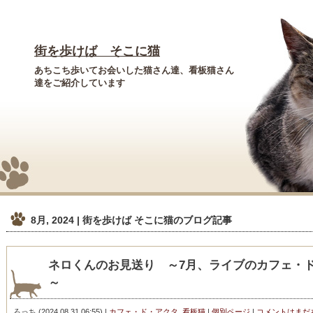
街を歩けば そこに猫
あちこち歩いてお会いした猫さん達、看板猫さん
達をご紹介しています
8月, 2024 | 街を歩けば そこに猫
のブログ記事
ネロくんのお見送り ～7月、ライブのカフェ・
～
ろっち
(
2024.08.31 06:55
)
|
カフェ・ド・アクタ
,
看板猫
|
個別ページ
|
コメントはまだ