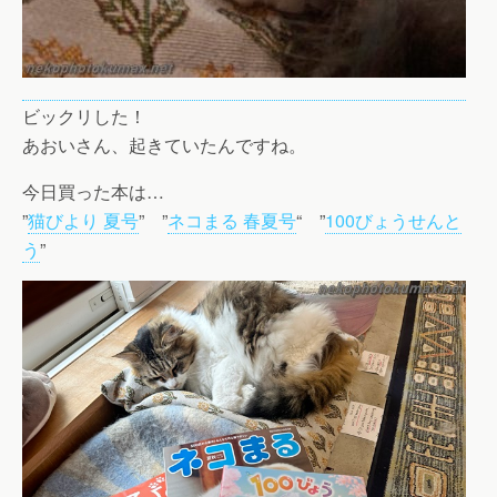
ビックリした！
あおいさん、起きていたんですね。
今日買った本は…
”
猫びより 夏号
” ”
ネコまる 春夏号
“ ”
100びょうせんと
う
”