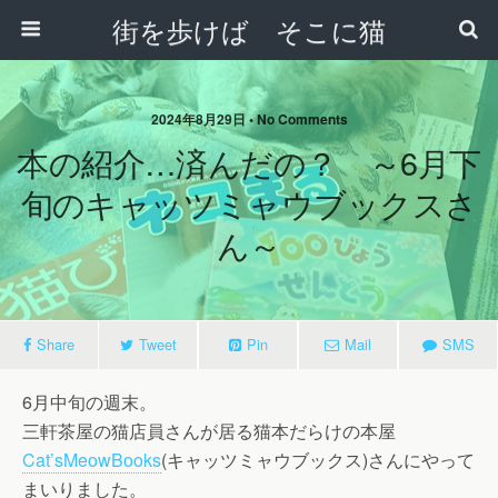
街を歩けば そこに猫
2024年8月29日 • No Comments
本の紹介…済んだの？ ～6月下
旬のキャッツミャウブックスさ
ん～
Share
Tweet
Pin
Mail
SMS
6月中旬の週末。
三軒茶屋の猫店員さんが居る猫本だらけの本屋
Cat’sMeowBooks
(キャッツミャウブックス)さんにやって
まいりました。