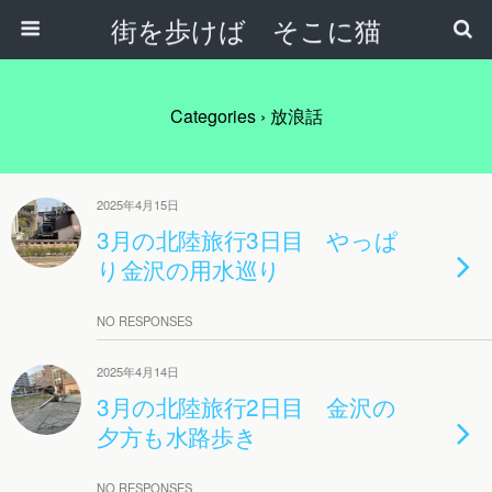
街を歩けば そこに猫
Categories ›
放浪話
2025年4月15日
3月の北陸旅行3日目 やっぱ
り金沢の用水巡り
NO RESPONSES
2025年4月14日
3月の北陸旅行2日目 金沢の
夕方も水路歩き
NO RESPONSES