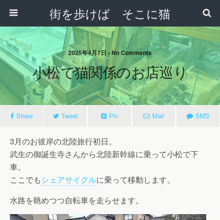
街を歩けば そこに猫
2025年4月7日 • No Comments
小松で猫関係のお店巡り
Share
Tweet
Pin
Mail
SMS
3月のお彼岸の北陸旅行初日。
武生の御誕生寺さんから北陸新幹線に乗って小松で下
車。
ここでも
シェアサイクル
に乗って移動します。
水路を眺めつつ自転車を走らせます。