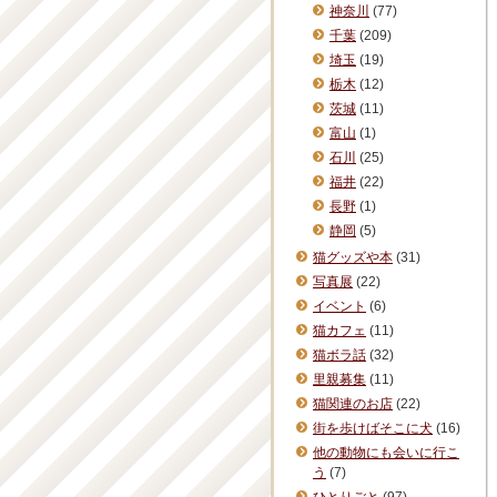
神奈川
(77)
千葉
(209)
埼玉
(19)
栃木
(12)
茨城
(11)
富山
(1)
石川
(25)
福井
(22)
長野
(1)
静岡
(5)
猫グッズや本
(31)
写真展
(22)
イベント
(6)
猫カフェ
(11)
猫ボラ話
(32)
里親募集
(11)
猫関連のお店
(22)
街を歩けばそこに犬
(16)
他の動物にも会いに行こ
う
(7)