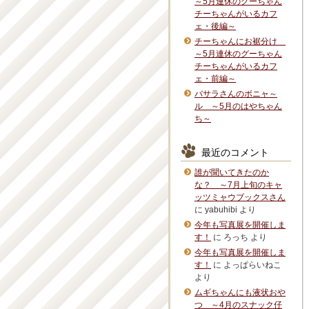
～5月連休のグーちゃん
チーちゃんがいるカフ
ェ・後編～
チーちゃんにお裾分け
～5月連休のグーちゃん
チーちゃんがいるカフ
ェ・前編～
バサラさんのボニャ～
ル ～5月のはやちゃん
ち～
最近のコメント
誰が聞いてきたのか
な？ ～7月上旬のキャ
ッツミャウブックスさん
に
yabuhibi
より
今年も写真展を開催しま
す！
に
ろっち
より
今年も写真展を開催しま
す！
に
よっぱらいねこ
より
ムギちゃんにも液状おや
つ ～4月のスナック仔