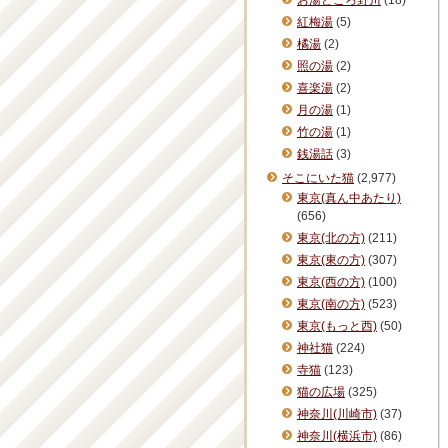
お湯どころ野川
(18)
紅梅湯
(5)
橘湯
(2)
照の湯
(2)
喜楽湯
(2)
月の湯
(1)
竹の湯
(1)
銭湯話
(3)
そこにいた猫
(2,977)
東京(真ん中あたり)
(656)
東京(北の方)
(211)
東京(東の方)
(307)
東京(西の方)
(100)
東京(南の方)
(523)
東京(もっと西)
(50)
神社猫
(224)
寺猫
(123)
猫の広場
(325)
神奈川(川崎市)
(37)
神奈川(横浜市)
(86)