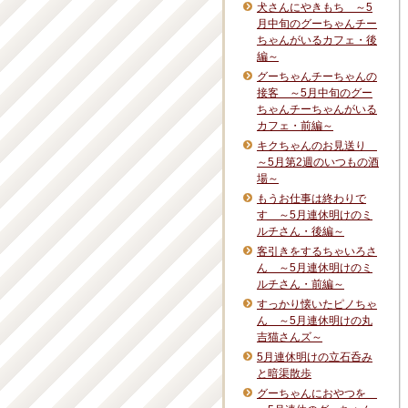
犬さんにやきもち ～5
月中旬のグーちゃんチー
ちゃんがいるカフェ・後
編～
グーちゃんチーちゃんの
接客 ～5月中旬のグー
ちゃんチーちゃんがいる
カフェ・前編～
キクちゃんのお見送り
～5月第2週のいつもの酒
場～
もうお仕事は終わりで
す ～5月連休明けのミ
ルチさん・後編～
客引きをするちゃいろさ
ん ～5月連休明けのミ
ルチさん・前編～
すっかり懐いたピノちゃ
ん ～5月連休明けの丸
吉猫さんズ～
5月連休明けの立石呑み
と暗渠散歩
グーちゃんにおやつを