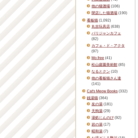
他の猫酒場
(106)
閉店した猫酒場
(190)
看板猫
(1,092)
丸吉玩具店
(638)
パリジャンカフェ
(82)
カフェ・ド・アクタ
(97)
Mo.free
(41)
松山庭園美術館
(85)
なるとクン
(10)
他の看板猫さん達
(141)
Cat's Meow Books
(332)
銭湯猫
(364)
友の湯
(181)
天狗湯
(29)
湯処じんのび
(92)
岩の湯
(17)
昭和湯
(7)