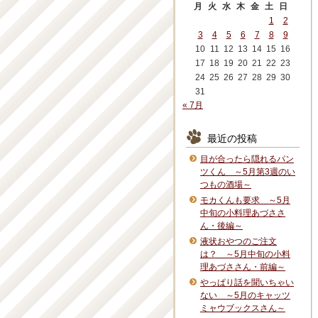
月
火
水
木
金
土
日
1
2
3
4
5
6
7
8
9
10
11
12
13
14
15
16
17
18
19
20
21
22
23
24
25
26
27
28
29
30
31
« 7月
最近の投稿
目が合ったら隠れるパン
ツくん ～5月第3週のい
つもの酒場～
モカくんも要求 ～5月
中旬の小料理あづささ
ん・後編～
液状おやつのご注文
は？ ～5月中旬の小料
理あづささん・前編～
やっぱり話を聞いちゃい
ない ～5月のキャッツ
ミャウブックスさん～