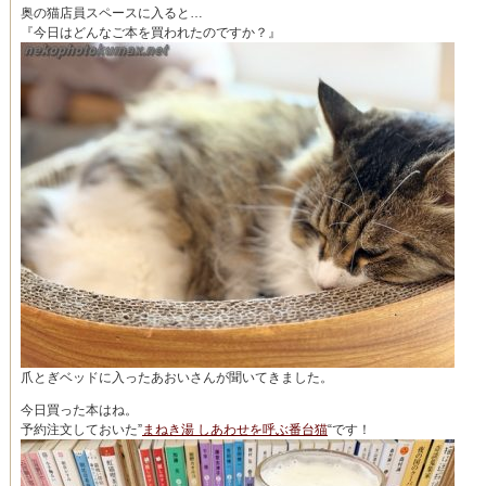
奥の猫店員スペースに入ると…
『今日はどんなご本を買われたのですか？』
爪とぎベッドに入ったあおいさんが聞いてきました。
今日買った本はね。
予約注文しておいた”
まねき湯 しあわせを呼ぶ番台猫
“です！