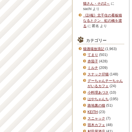
猫さん・その2～
に
sachi
より
《訃報》北千住の看板猫
なるとクン 虹の橋を渡
る
に
匿名
より
カテゴリー
猫酒場放浪記
(1,963)
てまり
(501)
赤茄子
(428)
ミルチ
(209)
スナック仔猫
(148)
グーちゃんチーちゃん
がいるカフェ
(24)
小料理あづさ
(10)
はやちゃんち
(195)
路地裏の猫
(51)
KEITH
(23)
スニャック
(7)
宿木カフェ
(48)
村田屋酒店
(41)