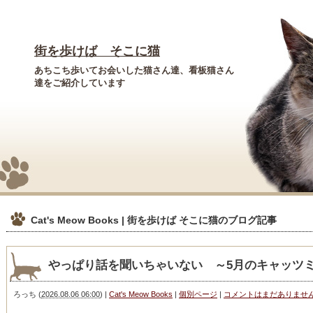
街を歩けば そこに猫
あちこち歩いてお会いした猫さん達、看板猫さん
達をご紹介しています
Cat's Meow Books | 街を歩けば そこに猫
のブログ記事
やっぱり話を聞いちゃいない ～5月のキャッツ
ろっち
(
2026.08.06 06:00
)
|
Cat's Meow Books
|
個別ページ
|
コメントはまだありませ