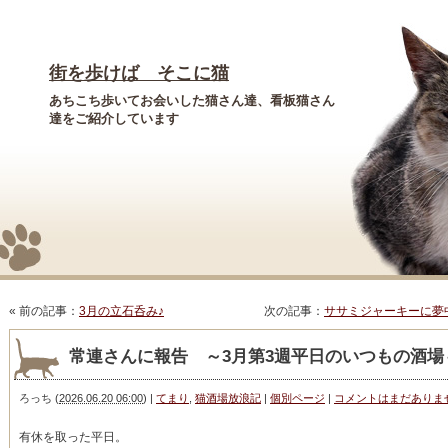
街を歩けば そこに猫
あちこち歩いてお会いした猫さん達、看板猫さん
達をご紹介しています
« 前の記事：
3月の立石呑み♪
次の記事：
ササミジャーキーに夢
常連さんに報告 ～3月第3週平日のいつもの酒場
ろっち
(
2026.06.20 06:00
)
|
てまり
,
猫酒場放浪記
|
個別ページ
|
コメントはまだありま
有休を取った平日。