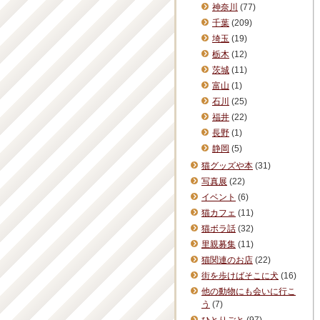
神奈川
(77)
千葉
(209)
埼玉
(19)
栃木
(12)
茨城
(11)
富山
(1)
石川
(25)
福井
(22)
長野
(1)
静岡
(5)
猫グッズや本
(31)
写真展
(22)
イベント
(6)
猫カフェ
(11)
猫ボラ話
(32)
里親募集
(11)
猫関連のお店
(22)
街を歩けばそこに犬
(16)
他の動物にも会いに行こ
う
(7)