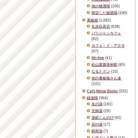
他の猫酒場
(106)
閉店した猫酒場
(190)
看板猫
(1,092)
丸吉玩具店
(638)
パリジャンカフェ
(82)
カフェ・ド・アクタ
(97)
Mo.free
(41)
松山庭園美術館
(85)
なるとクン
(10)
他の看板猫さん達
(141)
Cat's Meow Books
(332)
銭湯猫
(364)
友の湯
(181)
天狗湯
(29)
湯処じんのび
(92)
岩の湯
(17)
昭和湯
(7)