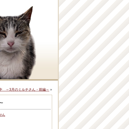
中 ～3月のミルチさん・前編～
»
～
せん