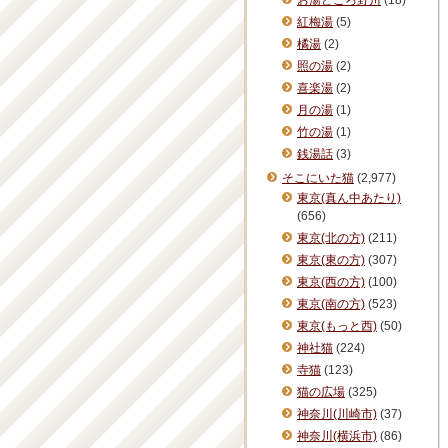
お湯どころ野川
(18)
紅梅湯
(5)
橘湯
(2)
照の湯
(2)
喜楽湯
(2)
月の湯
(1)
竹の湯
(1)
銭湯話
(3)
そこにいた猫
(2,977)
東京(真ん中あたり)
(656)
東京(北の方)
(211)
東京(東の方)
(307)
東京(西の方)
(100)
東京(南の方)
(523)
東京(もっと西)
(50)
神社猫
(224)
寺猫
(123)
猫の広場
(325)
神奈川(川崎市)
(37)
神奈川(横浜市)
(86)