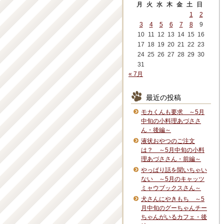
月
火
水
木
金
土
日
1
2
3
4
5
6
7
8
9
10
11
12
13
14
15
16
17
18
19
20
21
22
23
24
25
26
27
28
29
30
31
« 7月
最近の投稿
モカくんも要求 ～5月
中旬の小料理あづささ
ん・後編～
液状おやつのご注文
は？ ～5月中旬の小料
理あづささん・前編～
やっぱり話を聞いちゃい
ない ～5月のキャッツ
ミャウブックスさん～
犬さんにやきもち ～5
月中旬のグーちゃんチー
ちゃんがいるカフェ・後