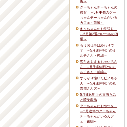
編～
グーちゃんチーちゃんの
接客 ～5月中旬のグー
ちゃんチーちゃんがいる
カフェ・前編～
キクちゃんのお見送り
～5月第2週のいつもの酒
場～
もうお仕事は終わりで
す ～5月連休明けのミ
ルチさん・後編～
客引きをするちゃいろさ
ん ～5月連休明けのミ
ルチさん・前編～
すっかり懐いたピノちゃ
ん ～5月連休明けの丸
吉猫さんズ～
5月連休明けの立石呑み
と暗渠散歩
グーちゃんにおやつを
～5月連休のグーちゃん
チーちゃんがいるカフ
ェ・後編～