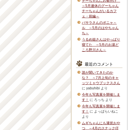
チーちゃんにお裾分け
～5月連休のグーちゃん
チーちゃんがいるカフ
ェ・前編～
バサラさんのボニャ～
ル ～5月のはやちゃん
ち～
うるめ姐さんはやっぱり
寝てた ～5月のお湯ど
ころ野川さん～
最近のコメント
誰が聞いてきたのか
な？ ～7月上旬のキャ
ッツミャウブックスさん
に
yabuhibi
より
今年も写真展を開催しま
す！
に
ろっち
より
今年も写真展を開催しま
す！
に
よっぱらいねこ
より
ムギちゃんにも液状おや
つ ～4月のスナック仔