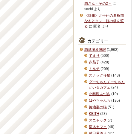
猫さん・その2～
に
sachi
より
《訃報》北千住の看板猫
なるとクン 虹の橋を渡
る
に
匿名
より
カテゴリー
猫酒場放浪記
(1,962)
てまり
(500)
赤茄子
(428)
ミルチ
(209)
スナック仔猫
(148)
グーちゃんチーちゃん
がいるカフェ
(24)
小料理あづさ
(10)
はやちゃんち
(195)
路地裏の猫
(51)
KEITH
(23)
スニャック
(7)
宿木カフェ
(48)
村田屋酒店
(41)