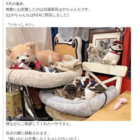
5月の連休。
晩酌にお邪魔したのは武蔵新田はやちゃんちです。
(はやちゃんちは6/14に閉店しました)
『いらっしゃい』
寝ながらご挨拶してくれたバサラさん。
自分の横に移動されます。
『眠いのにお仕事しなくちゃいけないの？』