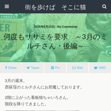
街を歩けば そこに猫
2026年6月22日 • No Comments
何度もササミを要求 ～3月のミ
ルチさん・後編～
Share
Tweet
Pin
Mail
SMS
3月の週末。
西荻窪のミルチさんにお邪魔しております。
2階に上がった看板猫ちゃいろさん。
階段を降りてきました。