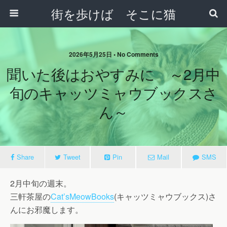
街を歩けば そこに猫
2026年5月25日 • No Comments
聞いた後はおやすみに ～2月中
旬のキャッツミャウブックスさ
ん～
Share
Tweet
Pin
Mail
SMS
2月中旬の週末。
三軒茶屋の
Cat’sMeowBooks
(キャッツミャウブックス)さ
んにお邪魔します。