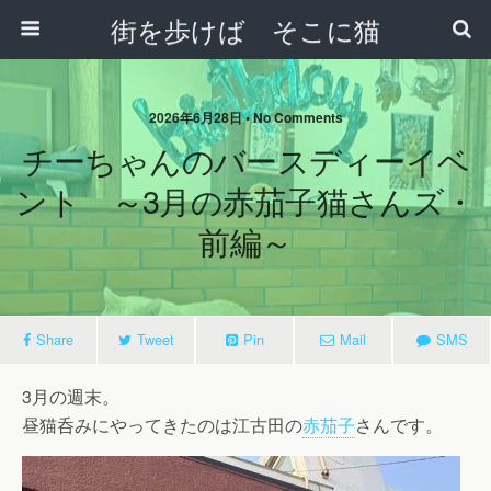
街を歩けば そこに猫
2026年6月28日 • No Comments
チーちゃんのバースディーイベ
ント ～3月の赤茄子猫さんズ・
前編～
Share
Tweet
Pin
Mail
SMS
3月の週末。
昼猫呑みにやってきたのは江古田の
赤茄子
さんです。