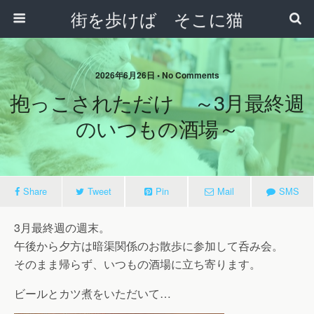
街を歩けば そこに猫
2026年6月26日 • No Comments
抱っこされただけ ～3月最終週
のいつもの酒場～
Share
Tweet
Pin
Mail
SMS
3月最終週の週末。
午後から夕方は暗渠関係のお散歩に参加して呑み会。
そのまま帰らず、いつもの酒場に立ち寄ります。
ビールとカツ煮をいただいて…