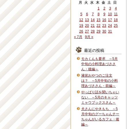
月
火
水
木
金
土
日
1
2
3
4
5
6
7
8
9
10
11
12
13
14
15
16
17
18
19
20
21
22
23
24
25
26
27
28
29
30
31
« 7月
9月 »
最近の投稿
モカくんも要求 ～5月
中旬の小料理あづささ
ん・後編～
液状おやつのご注文
は？ ～5月中旬の小料
理あづささん・前編～
やっぱり話を聞いちゃい
ない ～5月のキャッツ
ミャウブックスさん～
犬さんにやきもち ～5
月中旬のグーちゃんチー
ちゃんがいるカフェ・後
編～