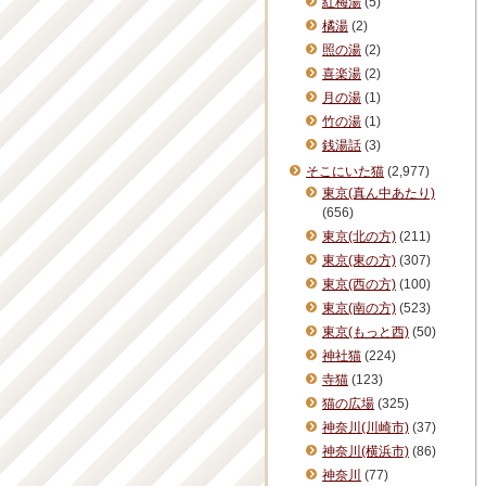
紅梅湯
(5)
橘湯
(2)
照の湯
(2)
喜楽湯
(2)
月の湯
(1)
竹の湯
(1)
銭湯話
(3)
そこにいた猫
(2,977)
東京(真ん中あたり)
(656)
東京(北の方)
(211)
東京(東の方)
(307)
東京(西の方)
(100)
東京(南の方)
(523)
東京(もっと西)
(50)
神社猫
(224)
寺猫
(123)
猫の広場
(325)
神奈川(川崎市)
(37)
神奈川(横浜市)
(86)
神奈川
(77)