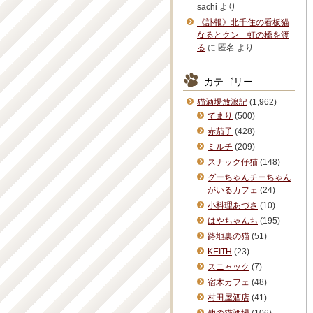
sachi
より
《訃報》北千住の看板猫
なるとクン 虹の橋を渡
る
に
匿名
より
カテゴリー
猫酒場放浪記
(1,962)
てまり
(500)
赤茄子
(428)
ミルチ
(209)
スナック仔猫
(148)
グーちゃんチーちゃん
がいるカフェ
(24)
小料理あづさ
(10)
はやちゃんち
(195)
路地裏の猫
(51)
KEITH
(23)
スニャック
(7)
宿木カフェ
(48)
村田屋酒店
(41)