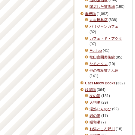
他の猫酒場
(106)
閉店した猫酒場
(190)
看板猫
(1,092)
丸吉玩具店
(638)
パリジャンカフェ
(82)
カフェ・ド・アクタ
(97)
Mo.free
(41)
松山庭園美術館
(85)
なるとクン
(10)
他の看板猫さん達
(141)
Cat's Meow Books
(332)
銭湯猫
(364)
友の湯
(181)
天狗湯
(29)
湯処じんのび
(92)
岩の湯
(17)
昭和湯
(7)
お湯どころ野川
(18)