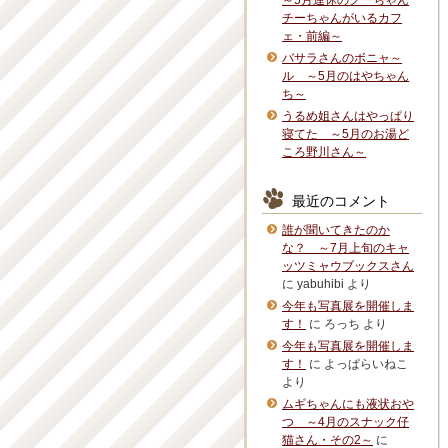
～5月連休のグーちゃん
チーちゃんがいるカフ
ェ・前編～
バサラさんのボニャ～
ル ～5月のはやちゃん
ち～
うるめ姐さんはやっぱり
寝てた ～5月のお湯ど
ころ野川さん～
最近のコメント
誰が聞いてきたのか
な？ ～7月上旬のキャ
ッツミャウブックスさん
に
yabuhibi
より
今年も写真展を開催しま
す！
に
ろっち
より
今年も写真展を開催しま
す！
に
よっぱらいねこ
より
ムギちゃんにも液状おや
つ ～4月のスナック仔
猫さん・その2～
に