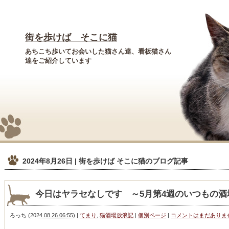
街を歩けば そこに猫
あちこち歩いてお会いした猫さん達、看板猫さん
達をご紹介しています
2024年8月26日 | 街を歩けば そこに猫
のブログ記事
今日はヤラセなしです ～5月第4週のいつもの酒
ろっち
(
2024.08.26 06:55
)
|
てまり
,
猫酒場放浪記
|
個別ページ
|
コメントはまだありま