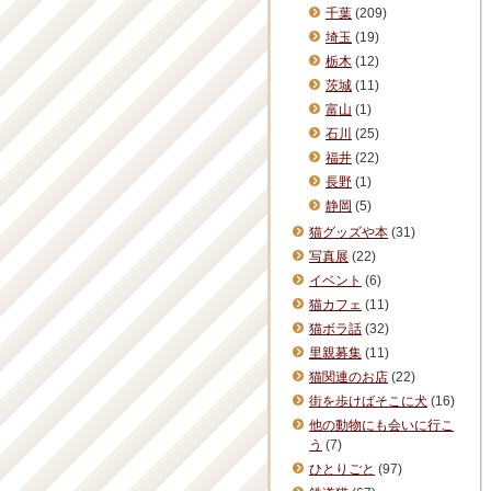
千葉
(209)
埼玉
(19)
栃木
(12)
茨城
(11)
富山
(1)
石川
(25)
福井
(22)
長野
(1)
静岡
(5)
猫グッズや本
(31)
写真展
(22)
イベント
(6)
猫カフェ
(11)
猫ボラ話
(32)
里親募集
(11)
猫関連のお店
(22)
街を歩けばそこに犬
(16)
他の動物にも会いに行こ
う
(7)
ひとりごと
(97)