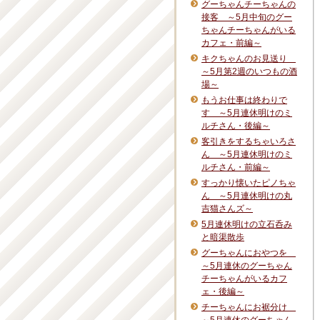
グーちゃんチーちゃんの
接客 ～5月中旬のグー
ちゃんチーちゃんがいる
カフェ・前編～
キクちゃんのお見送り
～5月第2週のいつもの酒
場～
もうお仕事は終わりで
す ～5月連休明けのミ
ルチさん・後編～
客引きをするちゃいろさ
ん ～5月連休明けのミ
ルチさん・前編～
すっかり懐いたピノちゃ
ん ～5月連休明けの丸
吉猫さんズ～
5月連休明けの立石呑み
と暗渠散歩
グーちゃんにおやつを
～5月連休のグーちゃん
チーちゃんがいるカフ
ェ・後編～
チーちゃんにお裾分け