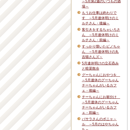
～5月第2週のいつもの酒
場～
もうお仕事は終わりで
す ～5月連休明けのミ
ルチさん・後編～
客引きをするちゃいろさ
ん ～5月連休明けのミ
ルチさん・前編～
すっかり懐いたピノちゃ
ん ～5月連休明けの丸
吉猫さんズ～
5月連休明けの立石呑み
と暗渠散歩
グーちゃんにおやつを
～5月連休のグーちゃん
チーちゃんがいるカフ
ェ・後編～
チーちゃんにお裾分け
～5月連休のグーちゃん
チーちゃんがいるカフ
ェ・前編～
バサラさんのボニャ～
ル ～5月のはやちゃん
ち～