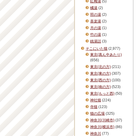
紅梅湯
(5)
橘湯
(2)
照の湯
(2)
喜楽湯
(2)
月の湯
(1)
竹の湯
(1)
銭湯話
(3)
そこにいた猫
(2,977)
東京(真ん中あたり)
(656)
東京(北の方)
(211)
東京(東の方)
(307)
東京(西の方)
(100)
東京(南の方)
(523)
東京(もっと西)
(50)
神社猫
(224)
寺猫
(123)
猫の広場
(325)
神奈川(川崎市)
(37)
神奈川(横浜市)
(86)
神奈川
(77)