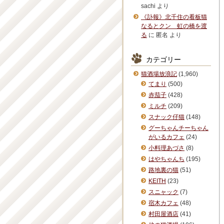
sachi
より
《訃報》北千住の看板猫
なるとクン 虹の橋を渡
る
に
匿名
より
カテゴリー
猫酒場放浪記
(1,960)
てまり
(500)
赤茄子
(428)
ミルチ
(209)
スナック仔猫
(148)
グーちゃんチーちゃん
がいるカフェ
(24)
小料理あづさ
(8)
はやちゃんち
(195)
路地裏の猫
(51)
KEITH
(23)
スニャック
(7)
宿木カフェ
(48)
村田屋酒店
(41)