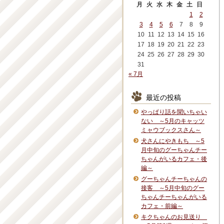
月
火
水
木
金
土
日
1
2
3
4
5
6
7
8
9
10
11
12
13
14
15
16
17
18
19
20
21
22
23
24
25
26
27
28
29
30
31
« 7月
最近の投稿
やっぱり話を聞いちゃい
ない ～5月のキャッツ
ミャウブックスさん～
犬さんにやきもち ～5
月中旬のグーちゃんチー
ちゃんがいるカフェ・後
編～
グーちゃんチーちゃんの
接客 ～5月中旬のグー
ちゃんチーちゃんがいる
カフェ・前編～
キクちゃんのお見送り