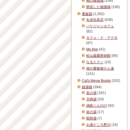
他の猫酒場
(106)
閉店した猫酒場
(190)
看板猫
(1,092)
丸吉玩具店
(638)
パリジャンカフェ
(82)
カフェ・ド・アクタ
(97)
Mo.free
(41)
松山庭園美術館
(85)
なるとクン
(10)
他の看板猫さん達
(141)
Cat's Meow Books
(332)
銭湯猫
(364)
友の湯
(181)
天狗湯
(29)
湯処じんのび
(92)
岩の湯
(17)
昭和湯
(7)
お湯どころ野川
(18)