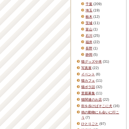
千葉
(209)
埼玉
(19)
栃木
(12)
茨城
(11)
富山
(1)
石川
(25)
福井
(22)
長野
(1)
静岡
(5)
猫グッズや本
(31)
写真展
(22)
イベント
(6)
猫カフェ
(11)
猫ボラ話
(32)
里親募集
(11)
猫関連のお店
(22)
街を歩けばそこに犬
(16)
他の動物にも会いに行こ
う
(7)
ひとりごと
(97)