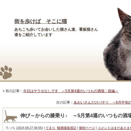
街を歩けば そこに猫
あちこち歩いてお会いした猫さん達、看板猫さん
達をご紹介しています
« 前の記事：
今日はヤラセなしです ～5月第4週のいつもの酒場・前編～
次の記事：
あおいさんだけパチリ ～6月中旬
伸び～からの膝乗り♪ ～5月第4週のいつもの酒
ろっち
(
2024.08.27 06:55
)
|
てまり
,
猫酒場放浪記
|
個別ページ
|
コメントはまだありま