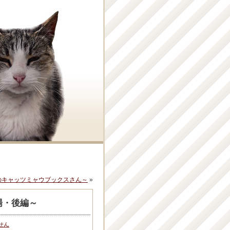
のキャッツミャウブックスさん～
»
場・後編～
せん