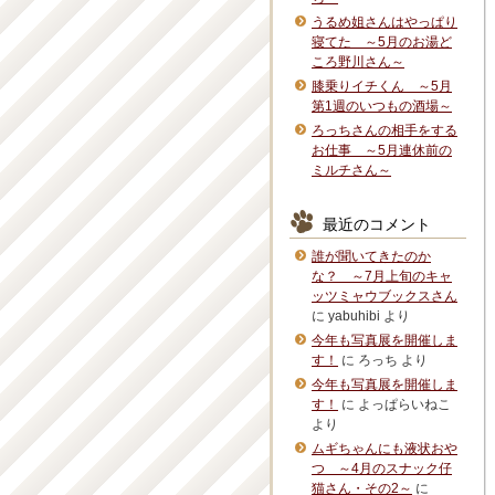
うるめ姐さんはやっぱり
寝てた ～5月のお湯ど
ころ野川さん～
膝乗りイチくん ～5月
第1週のいつもの酒場～
ろっちさんの相手をする
お仕事 ～5月連休前の
ミルチさん～
最近のコメント
誰が聞いてきたのか
な？ ～7月上旬のキャ
ッツミャウブックスさん
に
yabuhibi
より
今年も写真展を開催しま
す！
に
ろっち
より
今年も写真展を開催しま
す！
に
よっぱらいねこ
より
ムギちゃんにも液状おや
つ ～4月のスナック仔
猫さん・その2～
に