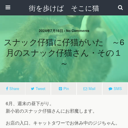
街を歩けば そこに猫
2024年7月16日 • No Comments
スナック仔猫に仔猫がいた ～6
月のスナック仔猫さん・その１
～
Share
Tweet
Pin
Mail
SMS
6月、週末の昼下がり。
新小岩のスナック仔猫さんにお邪魔します。
お店の入口、キャットタワーでお休み中のジジちゃん。