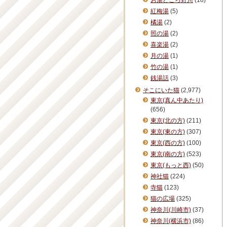
お湯どころ野川
(18)
紅梅湯
(5)
橘湯
(2)
照の湯
(2)
喜楽湯
(2)
月の湯
(1)
竹の湯
(1)
銭湯話
(3)
そこにいた猫
(2,977)
東京(真ん中あたり)
(656)
東京(北の方)
(211)
東京(東の方)
(307)
東京(西の方)
(100)
東京(南の方)
(523)
東京(もっと西)
(50)
神社猫
(224)
寺猫
(123)
猫の広場
(325)
神奈川(川崎市)
(37)
神奈川(横浜市)
(86)