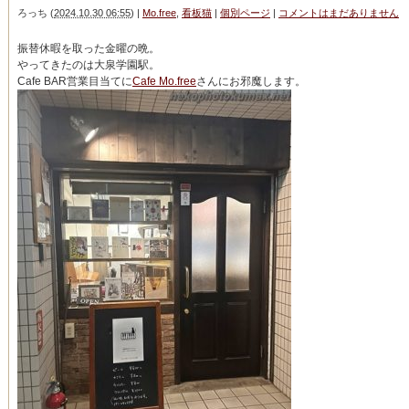
ろっち
(
2024.10.30 06:55
)
|
Mo.free
,
看板猫
|
個別ページ
|
コメントはまだありません
振替休暇を取った金曜の晩。
やってきたのは大泉学園駅。
Cafe BAR営業目当てに
Cafe Mo.free
さんにお邪魔します。