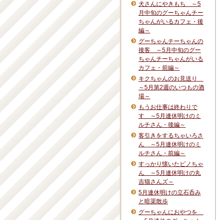
犬さんにやきもち ～5
月中旬のグーちゃんチー
ちゃんがいるカフェ・後
編～
グーちゃんチーちゃんの
接客 ～5月中旬のグー
ちゃんチーちゃんがいる
カフェ・前編～
キクちゃんのお見送り
～5月第2週のいつもの酒
場～
もうお仕事は終わりで
す ～5月連休明けのミ
ルチさん・後編～
客引きをするちゃいろさ
ん ～5月連休明けのミ
ルチさん・前編～
すっかり懐いたピノちゃ
ん ～5月連休明けの丸
吉猫さんズ～
5月連休明けの立石呑み
と暗渠散歩
グーちゃんにおやつを