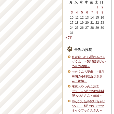
月
火
水
木
金
土
日
1
2
3
4
5
6
7
8
9
10
11
12
13
14
15
16
17
18
19
20
21
22
23
24
25
26
27
28
29
30
31
« 7月
最近の投稿
目が合ったら隠れるパン
ツくん ～5月第3週のい
つもの酒場～
モカくんも要求 ～5月
中旬の小料理あづささ
ん・後編～
液状おやつのご注文
は？ ～5月中旬の小料
理あづささん・前編～
やっぱり話を聞いちゃい
ない ～5月のキャッツ
ミャウブックスさん～