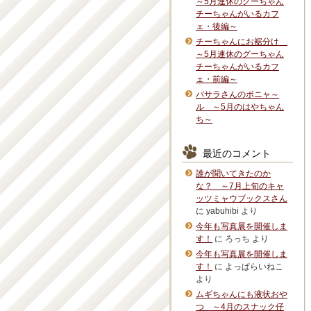
～5月連休のグーちゃん
チーちゃんがいるカフ
ェ・後編～
チーちゃんにお裾分け
～5月連休のグーちゃん
チーちゃんがいるカフ
ェ・前編～
バサラさんのボニャ～
ル ～5月のはやちゃん
ち～
最近のコメント
誰が聞いてきたのか
な？ ～7月上旬のキャ
ッツミャウブックスさん
に
yabuhibi
より
今年も写真展を開催しま
す！
に
ろっち
より
今年も写真展を開催しま
す！
に
よっぱらいねこ
より
ムギちゃんにも液状おや
つ ～4月のスナック仔