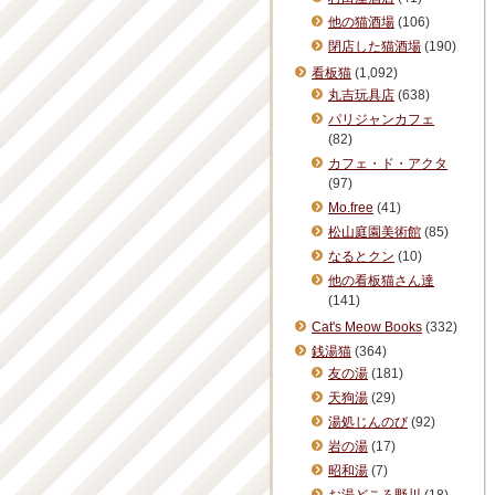
他の猫酒場
(106)
閉店した猫酒場
(190)
看板猫
(1,092)
丸吉玩具店
(638)
パリジャンカフェ
(82)
カフェ・ド・アクタ
(97)
Mo.free
(41)
松山庭園美術館
(85)
なるとクン
(10)
他の看板猫さん達
(141)
Cat's Meow Books
(332)
銭湯猫
(364)
友の湯
(181)
天狗湯
(29)
湯処じんのび
(92)
岩の湯
(17)
昭和湯
(7)