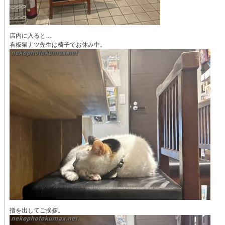
店内に入ると…
看板猫ナツ先生は椅子でお休み中。
指を出してご挨拶。