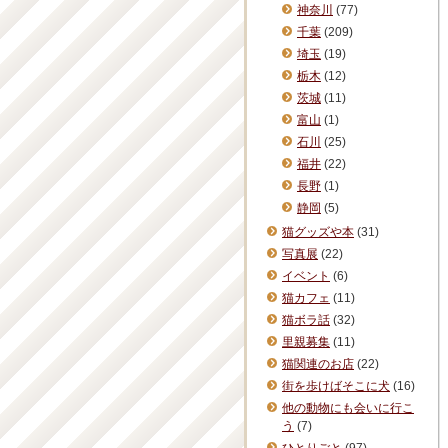
神奈川
(77)
千葉
(209)
埼玉
(19)
栃木
(12)
茨城
(11)
富山
(1)
石川
(25)
福井
(22)
長野
(1)
静岡
(5)
猫グッズや本
(31)
写真展
(22)
イベント
(6)
猫カフェ
(11)
猫ボラ話
(32)
里親募集
(11)
猫関連のお店
(22)
街を歩けばそこに犬
(16)
他の動物にも会いに行こ
う
(7)