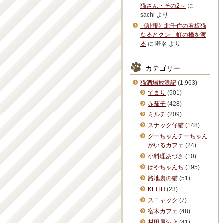
猫さん・その2～
に
sachi
より
《訃報》北千住の看板猫
なるとクン 虹の橋を渡
る
に
匿名
より
カテゴリー
猫酒場放浪記
(1,963)
てまり
(501)
赤茄子
(428)
ミルチ
(209)
スナック仔猫
(148)
グーちゃんチーちゃん
がいるカフェ
(24)
小料理あづさ
(10)
はやちゃんち
(195)
路地裏の猫
(51)
KEITH
(23)
スニャック
(7)
宿木カフェ
(48)
村田屋酒店
(41)