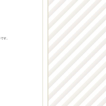
。
ンです。