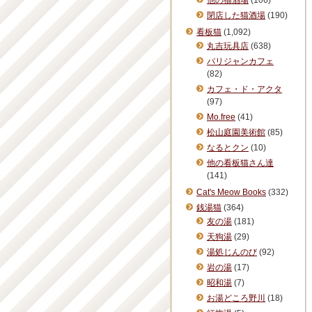
他の猫酒場
(106)
閉店した猫酒場
(190)
看板猫
(1,092)
丸吉玩具店
(638)
パリジャンカフェ
(82)
カフェ・ド・アクタ
(97)
Mo.free
(41)
松山庭園美術館
(85)
なるとクン
(10)
他の看板猫さん達
(141)
Cat's Meow Books
(332)
銭湯猫
(364)
友の湯
(181)
天狗湯
(29)
湯処じんのび
(92)
岩の湯
(17)
昭和湯
(7)
お湯どころ野川
(18)