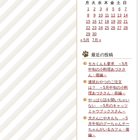
月
火
水
木
金
土
日
1
2
3
4
5
6
7
8
9
10
11
12
13
14
15
16
17
18
19
20
21
22
23
24
25
26
27
28
29
30
« 5月
7月 »
最近の投稿
モカくんも要求 ～5月
中旬の小料理あづささ
ん・後編～
液状おやつのご注文
は？ ～5月中旬の小料
理あづささん・前編～
やっぱり話を聞いちゃい
ない ～5月のキャッツ
ミャウブックスさん～
犬さんにやきもち ～5
月中旬のグーちゃんチー
ちゃんがいるカフェ・後
編～