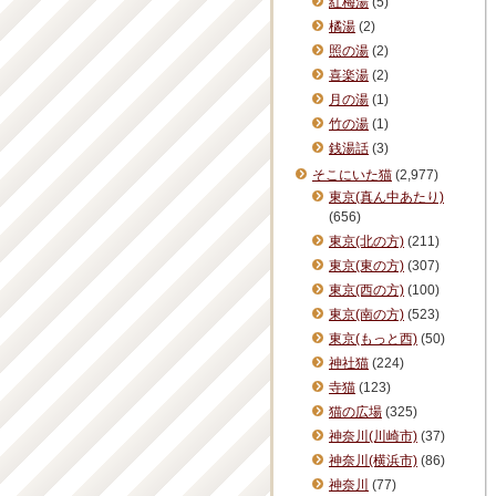
紅梅湯
(5)
橘湯
(2)
照の湯
(2)
喜楽湯
(2)
月の湯
(1)
竹の湯
(1)
銭湯話
(3)
そこにいた猫
(2,977)
東京(真ん中あたり)
(656)
東京(北の方)
(211)
東京(東の方)
(307)
東京(西の方)
(100)
東京(南の方)
(523)
東京(もっと西)
(50)
神社猫
(224)
寺猫
(123)
猫の広場
(325)
神奈川(川崎市)
(37)
神奈川(横浜市)
(86)
神奈川
(77)