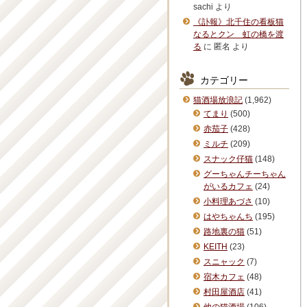
sachi
より
《訃報》北千住の看板猫
なるとクン 虹の橋を渡
る
に
匿名
より
カテゴリー
猫酒場放浪記
(1,962)
てまり
(500)
赤茄子
(428)
ミルチ
(209)
スナック仔猫
(148)
グーちゃんチーちゃん
がいるカフェ
(24)
小料理あづさ
(10)
はやちゃんち
(195)
路地裏の猫
(51)
KEITH
(23)
スニャック
(7)
宿木カフェ
(48)
村田屋酒店
(41)