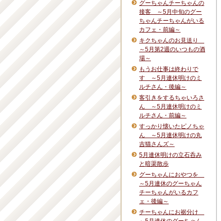
グーちゃんチーちゃんの
接客 ～5月中旬のグー
ちゃんチーちゃんがいる
カフェ・前編～
キクちゃんのお見送り
～5月第2週のいつもの酒
場～
もうお仕事は終わりで
す ～5月連休明けのミ
ルチさん・後編～
客引きをするちゃいろさ
ん ～5月連休明けのミ
ルチさん・前編～
すっかり懐いたピノちゃ
ん ～5月連休明けの丸
吉猫さんズ～
5月連休明けの立石呑み
と暗渠散歩
グーちゃんにおやつを
～5月連休のグーちゃん
チーちゃんがいるカフ
ェ・後編～
チーちゃんにお裾分け