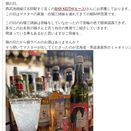
猫の日。
西武池袋線江古田駅すぐ近くの
BAR KEITH(キース)
さんにお邪魔しております
この日はマスターの家族・白猫三姉妹を連れてきての猫BAR営業です。
この日の白猫三姉妹は首輪をしていなかったので首輪の色で固体認識できず。
多分このお名前の猫さんと言う自分の推測でご紹介していきます。
間違っている事もあるかと思いますがご容赦を。
猫の日だから猫ラベルのお酒はありませんか？
そう聞いてマスターが出してくださったのが北海道・馬追蒸留所のミャオイジ