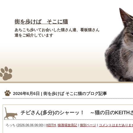
街を歩けば そこに猫
あちこち歩いてお会いした猫さん達、看板猫さん
達をご紹介しています
2026年6月6日 | 街を歩けば そこに猫
のブログ記事
チビさん(多分)のシャーッ！ ～猫の日のKEIT
ろっち
(
2026.06.06 06:00
)
|
KEITH
,
猫酒場放浪記
|
個別ページ
|
コメントはまだありま