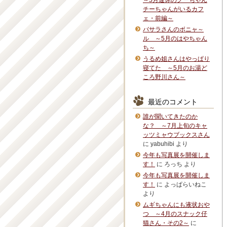
～5月連休のグーちゃん
チーちゃんがいるカフ
ェ・前編～
バサラさんのボニャ～
ル ～5月のはやちゃん
ち～
うるめ姐さんはやっぱり
寝てた ～5月のお湯ど
ころ野川さん～
最近のコメント
誰が聞いてきたのか
な？ ～7月上旬のキャ
ッツミャウブックスさん
に
yabuhibi
より
今年も写真展を開催しま
す！
に
ろっち
より
今年も写真展を開催しま
す！
に
よっぱらいねこ
より
ムギちゃんにも液状おや
つ ～4月のスナック仔
猫さん・その2～
に