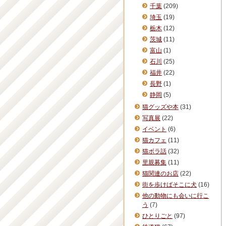
千葉
(209)
埼玉
(19)
栃木
(12)
茨城
(11)
富山
(1)
石川
(25)
福井
(22)
長野
(1)
静岡
(5)
猫グッズや本
(31)
写真展
(22)
イベント
(6)
猫カフェ
(11)
猫ボラ話
(32)
里親募集
(11)
猫関連のお店
(22)
街を歩けばそこに犬
(16)
他の動物にも会いに行こ
う
(7)
ひとりごと
(97)