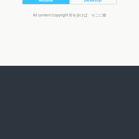
All content Copyright 街を歩けば そこに猫