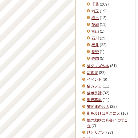
千葉
(209)
埼玉
(19)
栃木
(12)
茨城
(11)
富山
(1)
石川
(25)
福井
(22)
長野
(1)
静岡
(5)
猫グッズや本
(31)
写真展
(22)
イベント
(6)
猫カフェ
(11)
猫ボラ話
(32)
里親募集
(11)
猫関連のお店
(22)
街を歩けばそこに犬
(16)
他の動物にも会いに行こ
う
(7)
ひとりごと
(97)