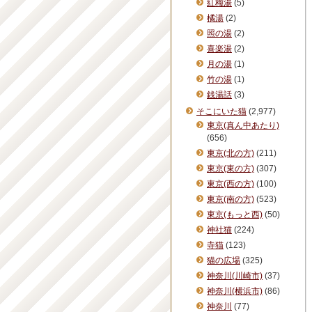
紅梅湯
(5)
橘湯
(2)
照の湯
(2)
喜楽湯
(2)
月の湯
(1)
竹の湯
(1)
銭湯話
(3)
そこにいた猫
(2,977)
東京(真ん中あたり)
(656)
東京(北の方)
(211)
東京(東の方)
(307)
東京(西の方)
(100)
東京(南の方)
(523)
東京(もっと西)
(50)
神社猫
(224)
寺猫
(123)
猫の広場
(325)
神奈川(川崎市)
(37)
神奈川(横浜市)
(86)
神奈川
(77)