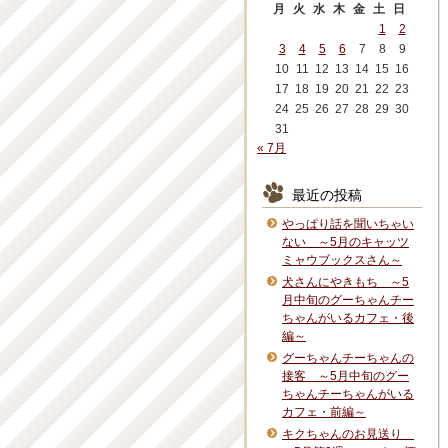
月
火
水
木
金
土
日
1
2
3
4
5
6
7
8
9
10
11
12
13
14
15
16
17
18
19
20
21
22
23
24
25
26
27
28
29
30
31
« 7月
最近の投稿
やっぱり話を聞いちゃい
ない ～5月のキャッツ
ミャウブックスさん～
犬さんにやきもち ～5
月中旬のグーちゃんチー
ちゃんがいるカフェ・後
編～
グーちゃんチーちゃんの
接客 ～5月中旬のグー
ちゃんチーちゃんがいる
カフェ・前編～
キクちゃんのお見送り