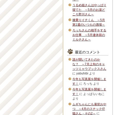
うるめ姐さんはやっぱり
寝てた ～5月のお湯ど
ころ野川さん～
膝乗りイチくん ～5月
第1週のいつもの酒場～
ろっちさんの相手をする
お仕事 ～5月連休前の
ミルチさん～
最近のコメント
誰が聞いてきたのか
な？ ～7月上旬のキャ
ッツミャウブックスさん
に
yabuhibi
より
今年も写真展を開催しま
す！
に
ろっち
より
今年も写真展を開催しま
す！
に
よっぱらいねこ
より
ムギちゃんにも液状おや
つ ～4月のスナック仔
猫さん・その2～
に