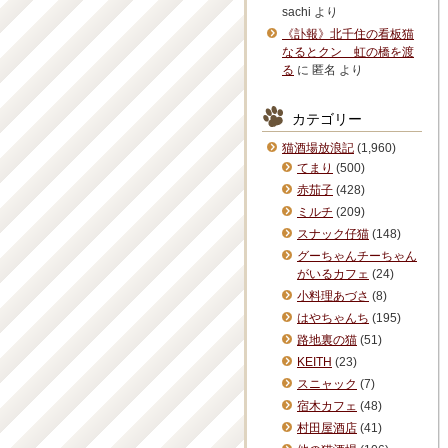
sachi
より
《訃報》北千住の看板猫
なるとクン 虹の橋を渡
る
に
匿名
より
カテゴリー
猫酒場放浪記
(1,960)
てまり
(500)
赤茄子
(428)
ミルチ
(209)
スナック仔猫
(148)
グーちゃんチーちゃん
がいるカフェ
(24)
小料理あづさ
(8)
はやちゃんち
(195)
路地裏の猫
(51)
KEITH
(23)
スニャック
(7)
宿木カフェ
(48)
村田屋酒店
(41)