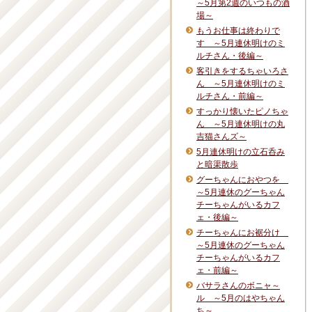
～5月第2週のいつもの酒
場～
もうお仕事は終わりで
す ～5月連休明けのミ
ルチさん・後編～
客引きをするちゃいろさ
ん ～5月連休明けのミ
ルチさん・前編～
すっかり懐いたピノちゃ
ん ～5月連休明けの丸
吉猫さんズ～
5月連休明けの立石呑み
と暗渠散歩
グーちゃんにおやつを
～5月連休のグーちゃん
チーちゃんがいるカフ
ェ・後編～
チーちゃんにお裾分け
～5月連休のグーちゃん
チーちゃんがいるカフ
ェ・前編～
バサラさんのボニャ～
ル ～5月のはやちゃん
ち～