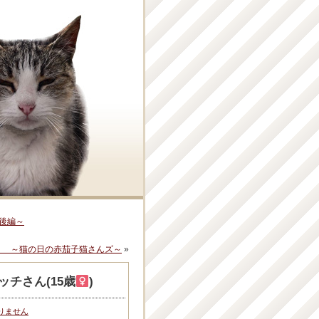
後編～
？ ～猫の日の赤茄子猫さんズ～
»
チさん(15歳
)
りません