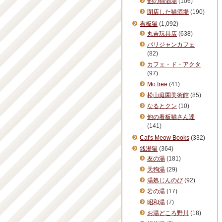
他の猫酒場
(106)
閉店した猫酒場
(190)
看板猫
(1,092)
丸吉玩具店
(638)
パリジャンカフェ
(82)
カフェ・ド・アクタ
(97)
Mo.free
(41)
松山庭園美術館
(85)
なるとクン
(10)
他の看板猫さん達
(141)
Cat's Meow Books
(332)
銭湯猫
(364)
友の湯
(181)
天狗湯
(29)
湯処じんのび
(92)
岩の湯
(17)
昭和湯
(7)
お湯どころ野川
(18)