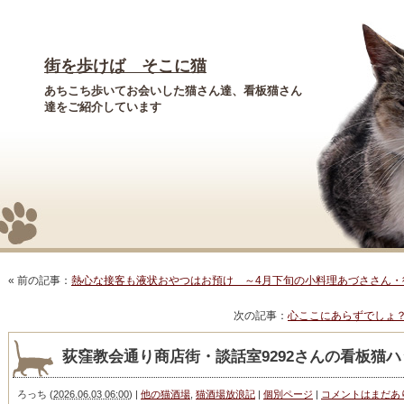
街を歩けば そこに猫
あちこち歩いてお会いした猫さん達、看板猫さん
達をご紹介しています
« 前の記事：
熱心な接客も液状おやつはお預け ～4月下旬の小料理あづささん・
次の記事：
心ここにあらずでしょ
荻窪教会通り商店街・談話室9292さんの看板猫ハッ
ろっち
(
2026.06.03 06:00
)
|
他の猫酒場
,
猫酒場放浪記
|
個別ページ
|
コメントはまだあ