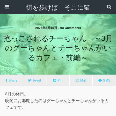
街を歩けば そこに猫
2026年6月16日 • No Comments
抱っこされるチーちゃん ～3月
のグーちゃんとチーちゃんがい
るカフェ・前編～
Share
Tweet
Pin
Mail
SMS
3月の休日。
晩酌にお邪魔したのはグーちゃんとチーちゃんがいるカ
フェです。