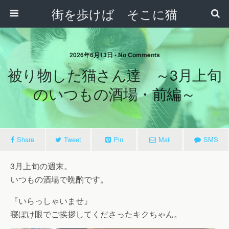
街を歩けば そこに猫
2026年6月13日 • No Comments
被り物した猫さん達 ～3月上旬
のいつもの酒場・前編～
Share
Tweet
Pin
Mail
SMS
3月上旬の週末。
いつもの酒場で晩酌です。
『いらっしゃいませ』
寝ぼけ眼でご挨拶してくださったキクちゃん。