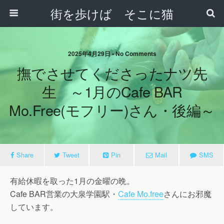
街を歩けば そこに猫
2025年4月29日 • No Comments
撫でさせてくださったナツ先
生 ～1月のCafe BAR
Mo.free(モフリー)さん・後編～
Share
Tweet
Pin
Mail
SMS
有給休暇を取った1月の金曜の晩。
Cafe BAR営業の大泉学園駅・
Cafe Mo.free
さんにお邪魔
しています。