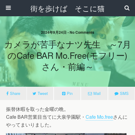
街を歩けば そこに猫
2024年9月24日 • No Comments
カメラが苦手なナツ先生 ～7月
のCafe BAR Mo.free(モフリー)
さん・前編～
Share
Tweet
Pin
Mail
SMS
振替休暇を取った金曜の晩。
Cafe BAR営業目当てに大泉学園駅・
Cafe Mo.free
さんに
やってまいりました。