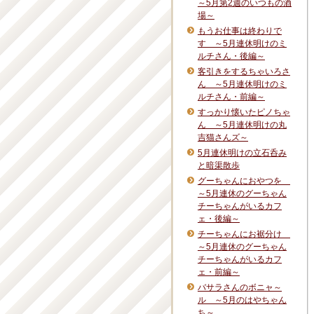
～5月第2週のいつもの酒
場～
もうお仕事は終わりで
す ～5月連休明けのミ
ルチさん・後編～
客引きをするちゃいろさ
ん ～5月連休明けのミ
ルチさん・前編～
すっかり懐いたピノちゃ
ん ～5月連休明けの丸
吉猫さんズ～
5月連休明けの立石呑み
と暗渠散歩
グーちゃんにおやつを
～5月連休のグーちゃん
チーちゃんがいるカフ
ェ・後編～
チーちゃんにお裾分け
～5月連休のグーちゃん
チーちゃんがいるカフ
ェ・前編～
バサラさんのボニャ～
ル ～5月のはやちゃん
ち～