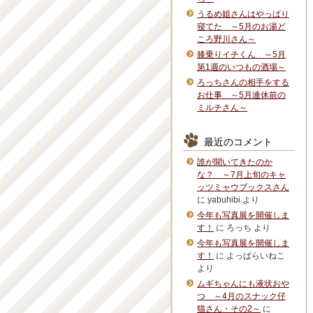
うるめ姐さんはやっぱり
寝てた ～5月のお湯ど
ころ野川さん～
膝乗りイチくん ～5月
第1週のいつもの酒場～
ろっちさんの相手をする
お仕事 ～5月連休前の
ミルチさん～
最近のコメント
誰が聞いてきたのか
な？ ～7月上旬のキャ
ッツミャウブックスさん
に
yabuhibi
より
今年も写真展を開催しま
す！
に
ろっち
より
今年も写真展を開催しま
す！
に
よっぱらいねこ
より
ムギちゃんにも液状おや
つ ～4月のスナック仔
猫さん・その2～
に