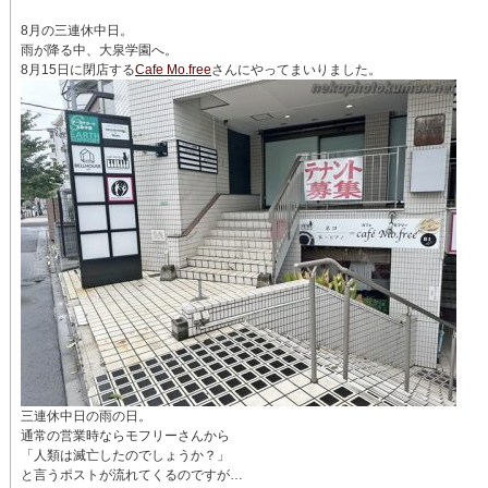
8月の三連休中日。
雨が降る中、大泉学園へ。
8月15日に閉店する
Cafe Mo.free
さんにやってまいりました。
三連休中日の雨の日。
通常の営業時ならモフリーさんから
「人類は滅亡したのでしょうか？」
と言うポストが流れてくるのですが…