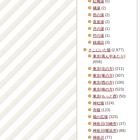
紅梅湯
(5)
橘湯
(2)
照の湯
(2)
喜楽湯
(2)
月の湯
(1)
竹の湯
(1)
銭湯話
(3)
そこにいた猫
(2,977)
東京(真ん中あたり)
(656)
東京(北の方)
(211)
東京(東の方)
(307)
東京(西の方)
(100)
東京(南の方)
(523)
東京(もっと西)
(50)
神社猫
(224)
寺猫
(123)
猫の広場
(325)
神奈川(川崎市)
(37)
神奈川(横浜市)
(86)
神奈川
(77)