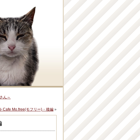
さん～
fe Mo.free(モフリー)・後編
»
編