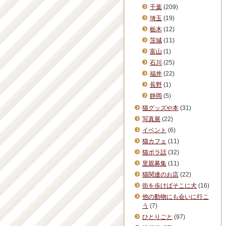
千葉
(209)
埼玉
(19)
栃木
(12)
茨城
(11)
富山
(1)
石川
(25)
福井
(22)
長野
(1)
静岡
(5)
猫グッズや本
(31)
写真展
(22)
イベント
(6)
猫カフェ
(11)
猫ボラ話
(32)
里親募集
(11)
猫関連のお店
(22)
街を歩けばそこに犬
(16)
他の動物にも会いに行こ
う
(7)
ひとりごと
(97)