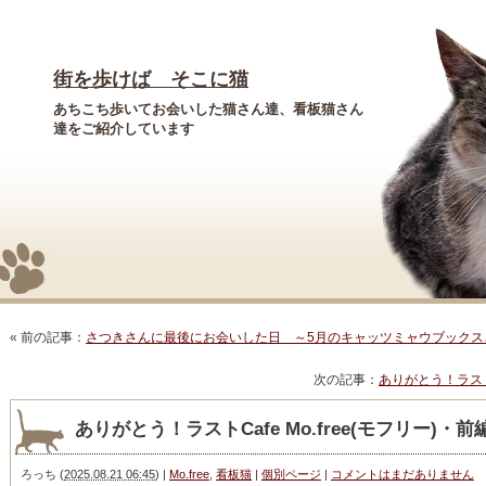
街を歩けば そこに猫
あちこち歩いてお会いした猫さん達、看板猫さん
達をご紹介しています
« 前の記事：
さつきさんに最後にお会いした日 ～5月のキャッツミャウブックス
次の記事：
ありがとう！ラストCa
ありがとう！ラストCafe Mo.free(モフリー)・前
ろっち
(
2025.08.21 06:45
)
|
Mo.free
,
看板猫
|
個別ページ
|
コメントはまだありません