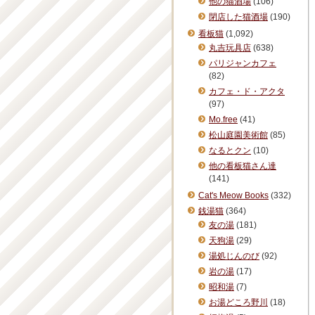
他の猫酒場
(106)
閉店した猫酒場
(190)
看板猫
(1,092)
丸吉玩具店
(638)
パリジャンカフェ
(82)
カフェ・ド・アクタ
(97)
Mo.free
(41)
松山庭園美術館
(85)
なるとクン
(10)
他の看板猫さん達
(141)
Cat's Meow Books
(332)
銭湯猫
(364)
友の湯
(181)
天狗湯
(29)
湯処じんのび
(92)
岩の湯
(17)
昭和湯
(7)
お湯どころ野川
(18)