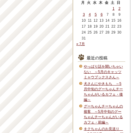
月
火
水
木
金
土
日
1
2
3
4
5
6
7
8
9
10
11
12
13
14
15
16
17
18
19
20
21
22
23
24
25
26
27
28
29
30
31
« 7月
最近の投稿
やっぱり話を聞いちゃい
ない ～5月のキャッツ
ミャウブックスさん～
犬さんにやきもち ～5
月中旬のグーちゃんチー
ちゃんがいるカフェ・後
編～
グーちゃんチーちゃんの
接客 ～5月中旬のグー
ちゃんチーちゃんがいる
カフェ・前編～
キクちゃんのお見送り