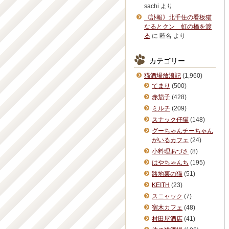
sachi
より
《訃報》北千住の看板猫
なるとクン 虹の橋を渡
る
に
匿名
より
カテゴリー
猫酒場放浪記
(1,960)
てまり
(500)
赤茄子
(428)
ミルチ
(209)
スナック仔猫
(148)
グーちゃんチーちゃん
がいるカフェ
(24)
小料理あづさ
(8)
はやちゃんち
(195)
路地裏の猫
(51)
KEITH
(23)
スニャック
(7)
宿木カフェ
(48)
村田屋酒店
(41)