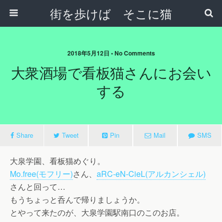
街を歩けば そこに猫
2018年5月12日 • No Comments
大衆酒場で看板猫さんにお会い
する
Share
Tweet
Pin
Mail
SMS
大泉学園、看板猫めぐり。
Mo.free(モフリー)
さん、
aRC-eN-CieL(アルカンシェル)
さんと回って…
もうちょっと呑んで帰りましょうか。
とやって来たのが、大泉学園駅南口のこのお店。