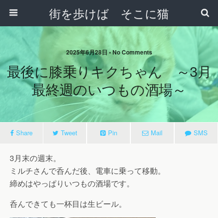
街を歩けば そこに猫
2025年6月28日 • No Comments
最後に膝乗りキクちゃん ～3月
最終週のいつもの酒場～
Share
Tweet
Pin
Mail
SMS
3月末の週末。
ミルチさんで呑んだ後、電車に乗って移動。
締めはやっぱりいつもの酒場です。
呑んできても一杯目は生ビール。