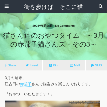
街を歩けば そこに猫
2025年6月25日 • No Comments
猫さん達のおやつタイム ～3月
の赤茄子猫さんズ・その3～
Share
Tweet
Pin
Mail
SMS
3月の週末。
江古田の
赤茄子
さんで猫呑みを楽しんでおります。
『おやつ…いただきます！』