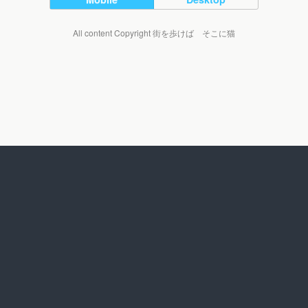
All content Copyright 街を歩けば そこに猫