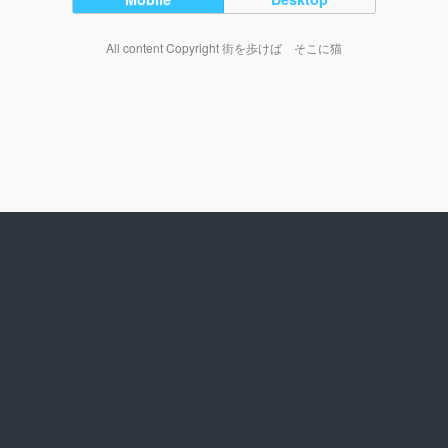
All content Copyright 街を歩けば そこに猫