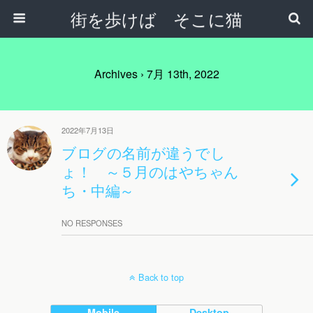
街を歩けば そこに猫
Archives › 7月 13th, 2022
2022年7月13日
ブログの名前が違うでし
ょ！ ～５月のはやちゃん
ち・中編～
NO RESPONSES
Back to top
Mobile
Desktop