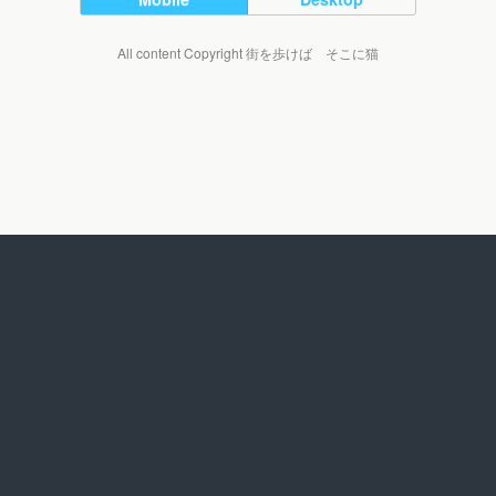
All content Copyright 街を歩けば そこに猫