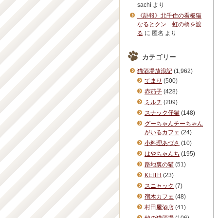
sachi
より
《訃報》北千住の看板猫
なるとクン 虹の橋を渡
る
に
匿名
より
カテゴリー
猫酒場放浪記
(1,962)
てまり
(500)
赤茄子
(428)
ミルチ
(209)
スナック仔猫
(148)
グーちゃんチーちゃん
がいるカフェ
(24)
小料理あづさ
(10)
はやちゃんち
(195)
路地裏の猫
(51)
KEITH
(23)
スニャック
(7)
宿木カフェ
(48)
村田屋酒店
(41)