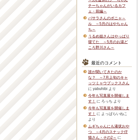
～5月連休のグーちゃん
チーちゃんがいるカフ
ェ・前編～
バサラさんのボニャ～
ル ～5月のはやちゃん
ち～
うるめ姐さんはやっぱり
寝てた ～5月のお湯ど
ころ野川さん～
最近のコメント
誰が聞いてきたのか
な？ ～7月上旬のキャ
ッツミャウブックスさん
に
yabuhibi
より
今年も写真展を開催しま
す！
に
ろっち
より
今年も写真展を開催しま
す！
に
よっぱらいねこ
より
ムギちゃんにも液状おや
つ ～4月のスナック仔
猫さん・その2～
に