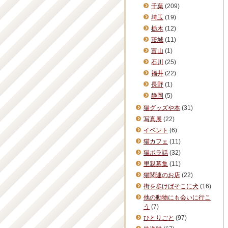
千葉
(209)
埼玉
(19)
栃木
(12)
茨城
(11)
富山
(1)
石川
(25)
福井
(22)
長野
(1)
静岡
(5)
猫グッズや本
(31)
写真展
(22)
イベント
(6)
猫カフェ
(11)
猫ボラ話
(32)
里親募集
(11)
猫関連のお店
(22)
街を歩けばそこに犬
(16)
他の動物にも会いに行こ
う
(7)
ひとりごと
(97)