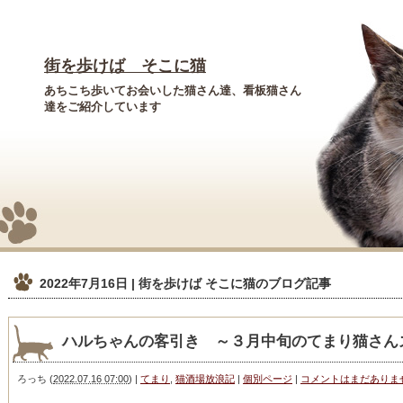
街を歩けば そこに猫
あちこち歩いてお会いした猫さん達、看板猫さん
達をご紹介しています
2022年7月16日 | 街を歩けば そこに猫
のブログ記事
ハルちゃんの客引き ～３月中旬のてまり猫さん
ろっち
(
2022.07.16 07:00
)
|
てまり
,
猫酒場放浪記
|
個別ページ
|
コメントはまだありま