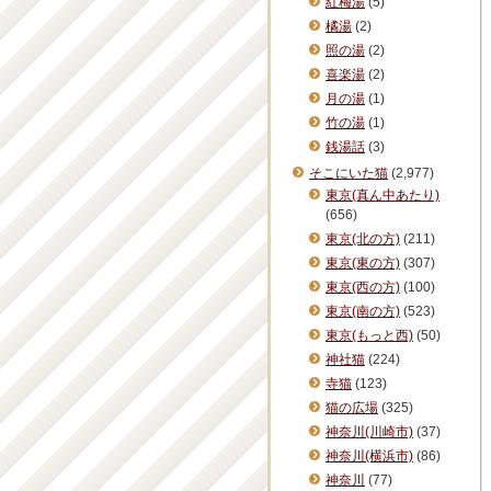
紅梅湯
(5)
橘湯
(2)
照の湯
(2)
喜楽湯
(2)
月の湯
(1)
竹の湯
(1)
銭湯話
(3)
そこにいた猫
(2,977)
東京(真ん中あたり)
(656)
東京(北の方)
(211)
東京(東の方)
(307)
東京(西の方)
(100)
東京(南の方)
(523)
東京(もっと西)
(50)
神社猫
(224)
寺猫
(123)
猫の広場
(325)
神奈川(川崎市)
(37)
神奈川(横浜市)
(86)
神奈川
(77)