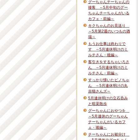
グーちゃんチーちゃんの
接客 ～5月中旬のグー
ちゃんチーちゃんがいる
カフェ・前編～
キクちゃんのお見送り
～5月第2週のいつもの酒
場～
もうお仕事は終わりで
す ～5月連休明けのミ
ルチさん・後編～
客引きをするちゃいろさ
ん ～5月連休明けのミ
ルチさん・前編～
すっかり懐いたピノちゃ
ん ～5月連休明けの丸
吉猫さんズ～
5月連休明けの立石呑み
と暗渠散歩
グーちゃんにおやつを
～5月連休のグーちゃん
チーちゃんがいるカフ
ェ・後編～
チーちゃんにお裾分け