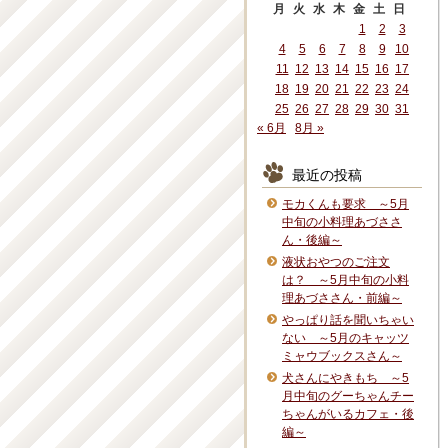
月
火
水
木
金
土
日
1
2
3
4
5
6
7
8
9
10
11
12
13
14
15
16
17
18
19
20
21
22
23
24
25
26
27
28
29
30
31
« 6月
8月 »
最近の投稿
モカくんも要求 ～5月
中旬の小料理あづささ
ん・後編～
液状おやつのご注文
は？ ～5月中旬の小料
理あづささん・前編～
やっぱり話を聞いちゃい
ない ～5月のキャッツ
ミャウブックスさん～
犬さんにやきもち ～5
月中旬のグーちゃんチー
ちゃんがいるカフェ・後
編～