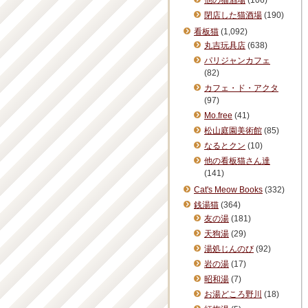
他の猫酒場
(106)
閉店した猫酒場
(190)
看板猫
(1,092)
丸吉玩具店
(638)
パリジャンカフェ
(82)
カフェ・ド・アクタ
(97)
Mo.free
(41)
松山庭園美術館
(85)
なるとクン
(10)
他の看板猫さん達
(141)
Cat's Meow Books
(332)
銭湯猫
(364)
友の湯
(181)
天狗湯
(29)
湯処じんのび
(92)
岩の湯
(17)
昭和湯
(7)
お湯どころ野川
(18)