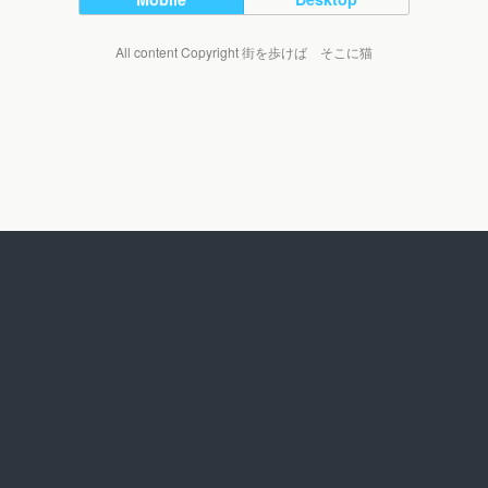
All content Copyright 街を歩けば そこに猫