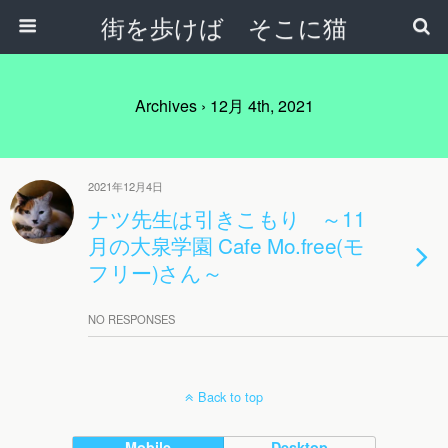
街を歩けば そこに猫
Archives › 12月 4th, 2021
2021年12月4日
ナツ先生は引きこもり ～11
月の大泉学園 Cafe Mo.free(モ
フリー)さん～
NO RESPONSES
Back to top
Mobile
Desktop