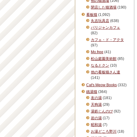
他の猫酒場
(106)
閉店した猫酒場
(190)
看板猫
(1,092)
丸吉玩具店
(638)
パリジャンカフェ
(82)
カフェ・ド・アクタ
(97)
Mo.free
(41)
松山庭園美術館
(85)
なるとクン
(10)
他の看板猫さん達
(141)
Cat's Meow Books
(332)
銭湯猫
(364)
友の湯
(181)
天狗湯
(29)
湯処じんのび
(92)
岩の湯
(17)
昭和湯
(7)
お湯どころ野川
(18)