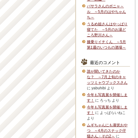
バサラさんのボニャ～
ル ～5月のはやちゃん
ち～
うるめ姐さんはやっぱり
寝てた ～5月のお湯ど
ころ野川さん～
膝乗りイチくん ～5月
第1週のいつもの酒場～
最近のコメント
誰が聞いてきたのか
な？ ～7月上旬のキャ
ッツミャウブックスさん
に
yabuhibi
より
今年も写真展を開催しま
す！
に
ろっち
より
今年も写真展を開催しま
す！
に
よっぱらいねこ
より
ムギちゃんにも液状おや
つ ～4月のスナック仔
猫さん・その2～
に