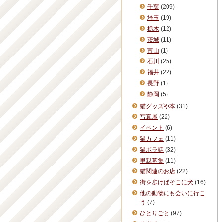
千葉
(209)
埼玉
(19)
栃木
(12)
茨城
(11)
富山
(1)
石川
(25)
福井
(22)
長野
(1)
静岡
(5)
猫グッズや本
(31)
写真展
(22)
イベント
(6)
猫カフェ
(11)
猫ボラ話
(32)
里親募集
(11)
猫関連のお店
(22)
街を歩けばそこに犬
(16)
他の動物にも会いに行こ
う
(7)
ひとりごと
(97)