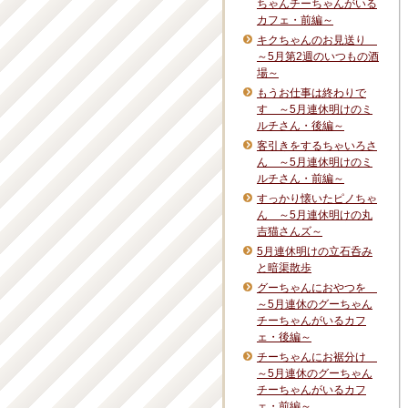
ちゃんチーちゃんがいる
カフェ・前編～
キクちゃんのお見送り
～5月第2週のいつもの酒
場～
もうお仕事は終わりで
す ～5月連休明けのミ
ルチさん・後編～
客引きをするちゃいろさ
ん ～5月連休明けのミ
ルチさん・前編～
すっかり懐いたピノちゃ
ん ～5月連休明けの丸
吉猫さんズ～
5月連休明けの立石呑み
と暗渠散歩
グーちゃんにおやつを
～5月連休のグーちゃん
チーちゃんがいるカフ
ェ・後編～
チーちゃんにお裾分け
～5月連休のグーちゃん
チーちゃんがいるカフ
ェ・前編～