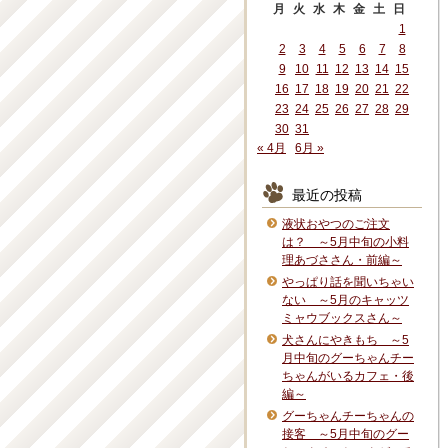
月
火
水
木
金
土
日
1
2
3
4
5
6
7
8
9
10
11
12
13
14
15
16
17
18
19
20
21
22
23
24
25
26
27
28
29
30
31
« 4月
6月 »
最近の投稿
液状おやつのご注文
は？ ～5月中旬の小料
理あづささん・前編～
やっぱり話を聞いちゃい
ない ～5月のキャッツ
ミャウブックスさん～
犬さんにやきもち ～5
月中旬のグーちゃんチー
ちゃんがいるカフェ・後
編～
グーちゃんチーちゃんの
接客 ～5月中旬のグー