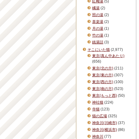
紅梅湯
(5)
橘湯
(2)
照の湯
(2)
喜楽湯
(2)
月の湯
(1)
竹の湯
(1)
銭湯話
(3)
そこにいた猫
(2,977)
東京(真ん中あたり)
(656)
東京(北の方)
(211)
東京(東の方)
(307)
東京(西の方)
(100)
東京(南の方)
(523)
東京(もっと西)
(50)
神社猫
(224)
寺猫
(123)
猫の広場
(325)
神奈川(川崎市)
(37)
神奈川(横浜市)
(86)
神奈川
(77)