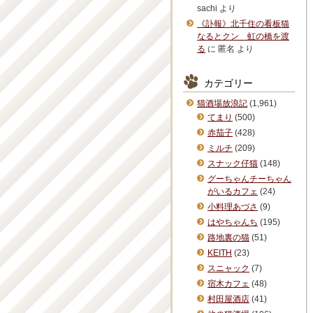
sachi
より
《訃報》北千住の看板猫
なるとクン 虹の橋を渡
る
に
匿名
より
カテゴリー
猫酒場放浪記
(1,961)
てまり
(500)
赤茄子
(428)
ミルチ
(209)
スナック仔猫
(148)
グーちゃんチーちゃん
がいるカフェ
(24)
小料理あづさ
(9)
はやちゃんち
(195)
路地裏の猫
(51)
KEITH
(23)
スニャック
(7)
宿木カフェ
(48)
村田屋酒店
(41)