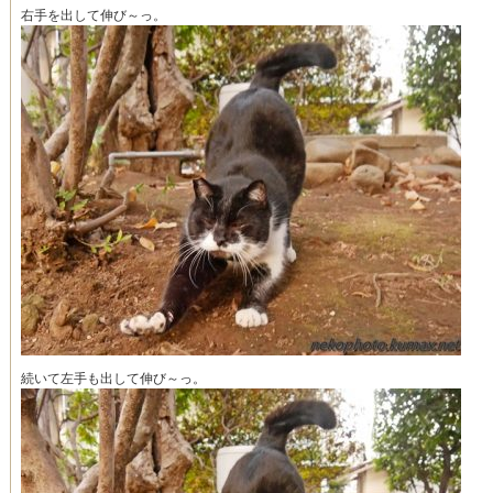
右手を出して伸び～っ。
続いて左手も出して伸び～っ。