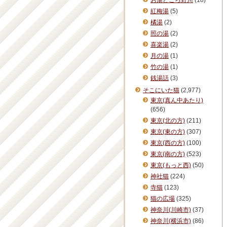
お湯どころ野川
(18)
紅梅湯
(5)
橘湯
(2)
照の湯
(2)
喜楽湯
(2)
月の湯
(1)
竹の湯
(1)
銭湯話
(3)
そこにいた猫
(2,977)
東京(真ん中あたり)
(656)
東京(北の方)
(211)
東京(東の方)
(307)
東京(西の方)
(100)
東京(南の方)
(523)
東京(もっと西)
(50)
神社猫
(224)
寺猫
(123)
猫の広場
(325)
神奈川(川崎市)
(37)
神奈川(横浜市)
(86)