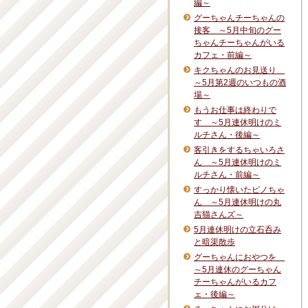
編～
グーちゃんチーちゃんの
接客 ～5月中旬のグー
ちゃんチーちゃんがいる
カフェ・前編～
キクちゃんのお見送り
～5月第2週のいつもの酒
場～
もうお仕事は終わりで
す ～5月連休明けのミ
ルチさん・後編～
客引きをするちゃいろさ
ん ～5月連休明けのミ
ルチさん・前編～
すっかり懐いたピノちゃ
ん ～5月連休明けの丸
吉猫さんズ～
5月連休明けの立石呑み
と暗渠散歩
グーちゃんにおやつを
～5月連休のグーちゃん
チーちゃんがいるカフ
ェ・後編～