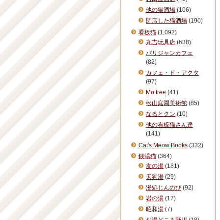
他の猫酒場
(106)
閉店した猫酒場
(190)
看板猫
(1,092)
丸吉玩具店
(638)
パリジャンカフェ
(82)
カフェ・ド・アクタ
(97)
Mo.free
(41)
松山庭園美術館
(85)
なるとクン
(10)
他の看板猫さん達
(141)
Cat's Meow Books
(332)
銭湯猫
(364)
友の湯
(181)
天狗湯
(29)
湯処じんのび
(92)
岩の湯
(17)
昭和湯
(7)