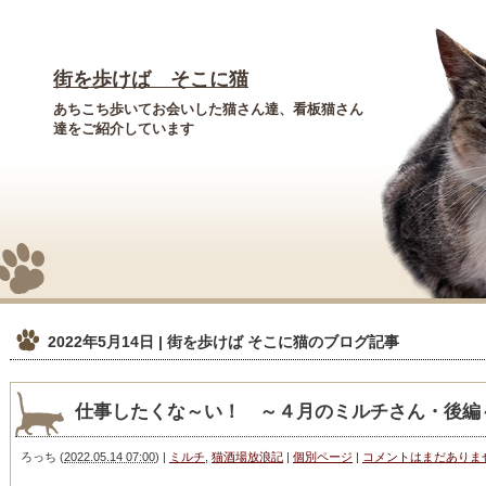
街を歩けば そこに猫
あちこち歩いてお会いした猫さん達、看板猫さん
達をご紹介しています
2022年5月14日 | 街を歩けば そこに猫
のブログ記事
仕事したくな～い！ ～４月のミルチさん・後編
ろっち
(
2022.05.14 07:00
)
|
ミルチ
,
猫酒場放浪記
|
個別ページ
|
コメントはまだありま