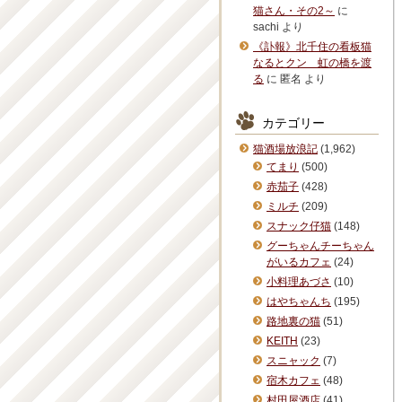
猫さん・その2～
に
sachi
より
《訃報》北千住の看板猫
なるとクン 虹の橋を渡
る
に
匿名
より
カテゴリー
猫酒場放浪記
(1,962)
てまり
(500)
赤茄子
(428)
ミルチ
(209)
スナック仔猫
(148)
グーちゃんチーちゃん
がいるカフェ
(24)
小料理あづさ
(10)
はやちゃんち
(195)
路地裏の猫
(51)
KEITH
(23)
スニャック
(7)
宿木カフェ
(48)
村田屋酒店
(41)