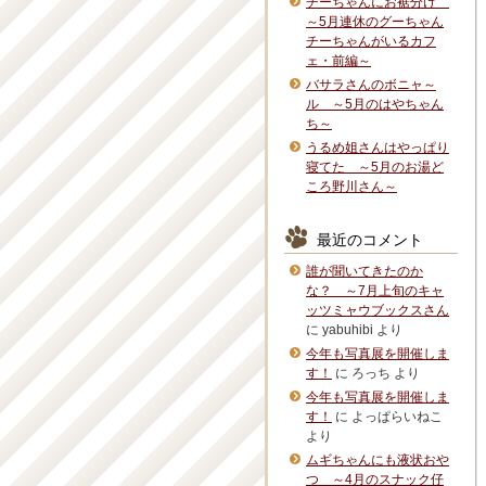
チーちゃんにお裾分け
～5月連休のグーちゃん
チーちゃんがいるカフ
ェ・前編～
バサラさんのボニャ～
ル ～5月のはやちゃん
ち～
うるめ姐さんはやっぱり
寝てた ～5月のお湯ど
ころ野川さん～
最近のコメント
誰が聞いてきたのか
な？ ～7月上旬のキャ
ッツミャウブックスさん
に
yabuhibi
より
今年も写真展を開催しま
す！
に
ろっち
より
今年も写真展を開催しま
す！
に
よっぱらいねこ
より
ムギちゃんにも液状おや
つ ～4月のスナック仔