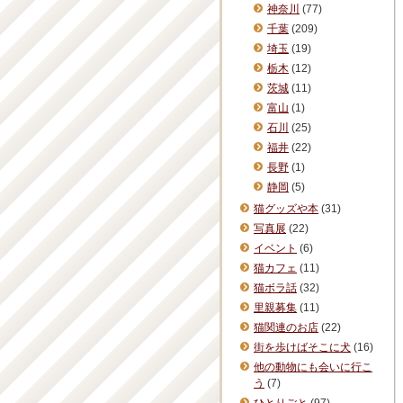
神奈川
(77)
千葉
(209)
埼玉
(19)
栃木
(12)
茨城
(11)
富山
(1)
石川
(25)
福井
(22)
長野
(1)
静岡
(5)
猫グッズや本
(31)
写真展
(22)
イベント
(6)
猫カフェ
(11)
猫ボラ話
(32)
里親募集
(11)
猫関連のお店
(22)
街を歩けばそこに犬
(16)
他の動物にも会いに行こ
う
(7)