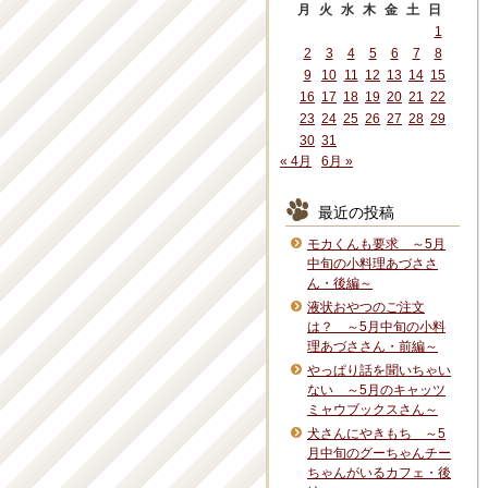
月
火
水
木
金
土
日
1
2
3
4
5
6
7
8
9
10
11
12
13
14
15
16
17
18
19
20
21
22
23
24
25
26
27
28
29
30
31
« 4月
6月 »
最近の投稿
モカくんも要求 ～5月
中旬の小料理あづささ
ん・後編～
液状おやつのご注文
は？ ～5月中旬の小料
理あづささん・前編～
やっぱり話を聞いちゃい
ない ～5月のキャッツ
ミャウブックスさん～
犬さんにやきもち ～5
月中旬のグーちゃんチー
ちゃんがいるカフェ・後