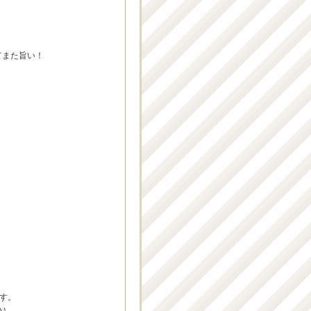
てまた旨い！
す。
♪