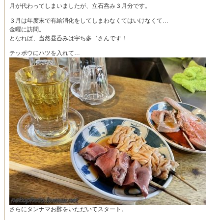
月が代わってしまいましたが、立石呑み３月分です。
３月は年度末で有給消化をしてしまわなくてはいけなくて…
金曜に訪問。
となれば、当然昼呑みは宇ち多゛さんです！
テッポウにハツを入れて…
さらにタンナマお酢をいただいてスタート。