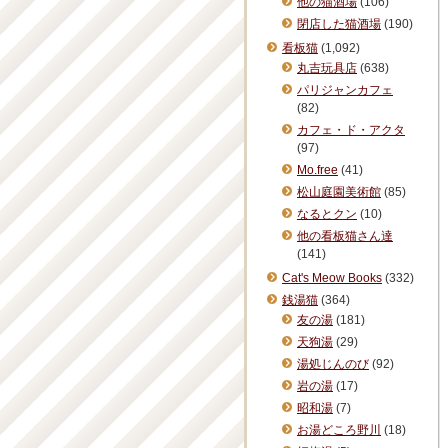
他の猫酒場
(106)
閉店した猫酒場
(190)
看板猫
(1,092)
丸吉玩具店
(638)
パリジャンカフェ
(82)
カフェ・ド・アクタ
(97)
Mo.free
(41)
松山庭園美術館
(85)
なるとクン
(10)
他の看板猫さん達
(141)
Cat's Meow Books
(332)
銭湯猫
(364)
友の湯
(181)
天狗湯
(29)
湯処じんのび
(92)
岩の湯
(17)
昭和湯
(7)
お湯どころ野川
(18)