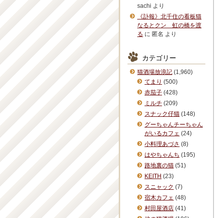
sachi
より
《訃報》北千住の看板猫
なるとクン 虹の橋を渡
る
に
匿名
より
カテゴリー
猫酒場放浪記
(1,960)
てまり
(500)
赤茄子
(428)
ミルチ
(209)
スナック仔猫
(148)
グーちゃんチーちゃん
がいるカフェ
(24)
小料理あづさ
(8)
はやちゃんち
(195)
路地裏の猫
(51)
KEITH
(23)
スニャック
(7)
宿木カフェ
(48)
村田屋酒店
(41)