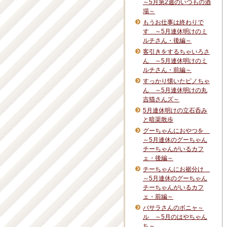
～5月第2週のいつもの酒
場～
もうお仕事は終わりで
す ～5月連休明けのミ
ルチさん・後編～
客引きをするちゃいろさ
ん ～5月連休明けのミ
ルチさん・前編～
すっかり懐いたピノちゃ
ん ～5月連休明けの丸
吉猫さんズ～
5月連休明けの立石呑み
と暗渠散歩
グーちゃんにおやつを
～5月連休のグーちゃん
チーちゃんがいるカフ
ェ・後編～
チーちゃんにお裾分け
～5月連休のグーちゃん
チーちゃんがいるカフ
ェ・前編～
バサラさんのボニャ～
ル ～5月のはやちゃん
ち～