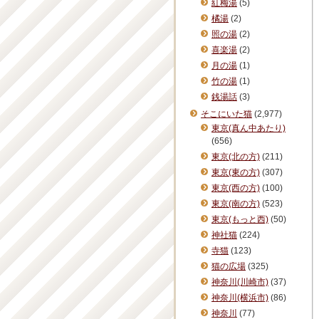
紅梅湯
(5)
橘湯
(2)
照の湯
(2)
喜楽湯
(2)
月の湯
(1)
竹の湯
(1)
銭湯話
(3)
そこにいた猫
(2,977)
東京(真ん中あたり)
(656)
東京(北の方)
(211)
東京(東の方)
(307)
東京(西の方)
(100)
東京(南の方)
(523)
東京(もっと西)
(50)
神社猫
(224)
寺猫
(123)
猫の広場
(325)
神奈川(川崎市)
(37)
神奈川(横浜市)
(86)
神奈川
(77)