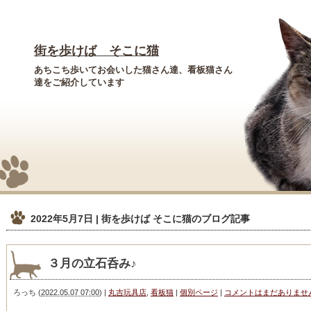
街を歩けば そこに猫
あちこち歩いてお会いした猫さん達、看板猫さん
達をご紹介しています
2022年5月7日 | 街を歩けば そこに猫
のブログ記事
３月の立石呑み♪
ろっち
(
2022.05.07 07:00
)
|
丸吉玩具店
,
看板猫
|
個別ページ
|
コメントはまだありませ