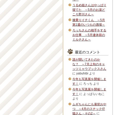
うるめ姐さんはやっぱり
寝てた ～5月のお湯ど
ころ野川さん～
膝乗りイチくん ～5月
第1週のいつもの酒場～
ろっちさんの相手をする
お仕事 ～5月連休前の
ミルチさん～
最近のコメント
誰が聞いてきたのか
な？ ～7月上旬のキャ
ッツミャウブックスさん
に
yabuhibi
より
今年も写真展を開催しま
す！
に
ろっち
より
今年も写真展を開催しま
す！
に
よっぱらいねこ
より
ムギちゃんにも液状おや
つ ～4月のスナック仔
猫さん・その2～
に