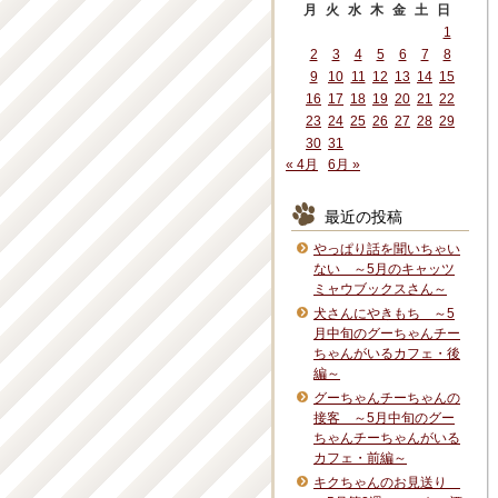
月
火
水
木
金
土
日
1
2
3
4
5
6
7
8
9
10
11
12
13
14
15
16
17
18
19
20
21
22
23
24
25
26
27
28
29
30
31
« 4月
6月 »
最近の投稿
やっぱり話を聞いちゃい
ない ～5月のキャッツ
ミャウブックスさん～
犬さんにやきもち ～5
月中旬のグーちゃんチー
ちゃんがいるカフェ・後
編～
グーちゃんチーちゃんの
接客 ～5月中旬のグー
ちゃんチーちゃんがいる
カフェ・前編～
キクちゃんのお見送り