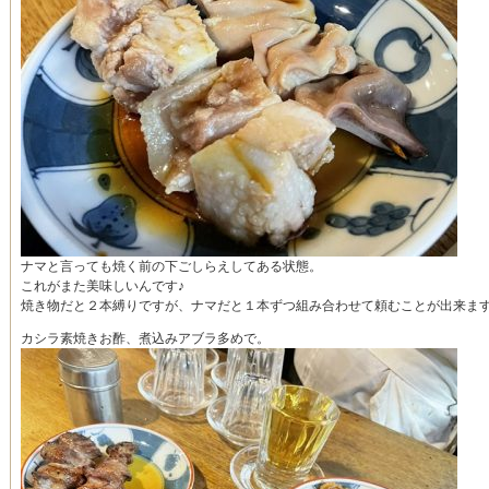
ナマと言っても焼く前の下ごしらえしてある状態。
これがまた美味しいんです♪
焼き物だと２本縛りですが、ナマだと１本ずつ組み合わせて頼むことが出来ま
カシラ素焼きお酢、煮込みアブラ多めで。