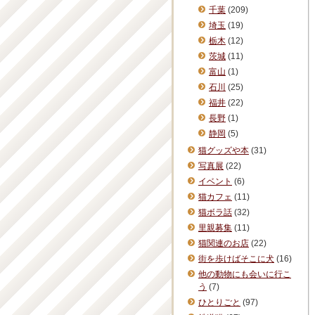
千葉
(209)
埼玉
(19)
栃木
(12)
茨城
(11)
富山
(1)
石川
(25)
福井
(22)
長野
(1)
静岡
(5)
猫グッズや本
(31)
写真展
(22)
イベント
(6)
猫カフェ
(11)
猫ボラ話
(32)
里親募集
(11)
猫関連のお店
(22)
街を歩けばそこに犬
(16)
他の動物にも会いに行こ
う
(7)
ひとりごと
(97)