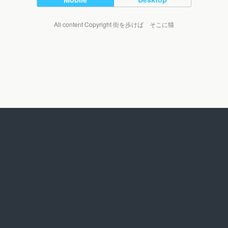
All content Copyright 街を歩けば そこに猫