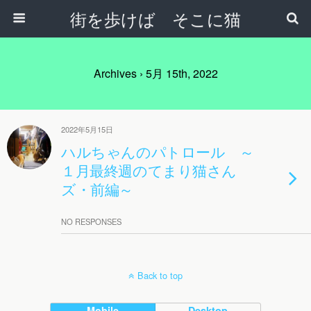
街を歩けば そこに猫
Archives › 5月 15th, 2022
2022年5月15日
ハルちゃんのパトロール ～
１月最終週のてまり猫さん
ズ・前編～
NO RESPONSES
Back to top
Mobile
Desktop