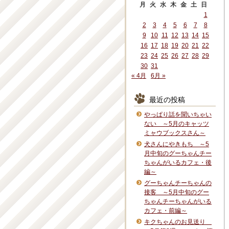
月
火
水
木
金
土
日
1
2
3
4
5
6
7
8
9
10
11
12
13
14
15
16
17
18
19
20
21
22
23
24
25
26
27
28
29
30
31
« 4月
6月 »
最近の投稿
やっぱり話を聞いちゃい
ない ～5月のキャッツ
ミャウブックスさん～
犬さんにやきもち ～5
月中旬のグーちゃんチー
ちゃんがいるカフェ・後
編～
グーちゃんチーちゃんの
接客 ～5月中旬のグー
ちゃんチーちゃんがいる
カフェ・前編～
キクちゃんのお見送り