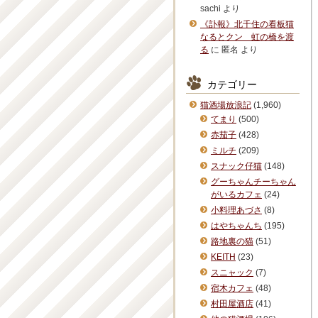
sachi
より
《訃報》北千住の看板猫
なるとクン 虹の橋を渡
る
に
匿名
より
カテゴリー
猫酒場放浪記
(1,960)
てまり
(500)
赤茄子
(428)
ミルチ
(209)
スナック仔猫
(148)
グーちゃんチーちゃん
がいるカフェ
(24)
小料理あづさ
(8)
はやちゃんち
(195)
路地裏の猫
(51)
KEITH
(23)
スニャック
(7)
宿木カフェ
(48)
村田屋酒店
(41)