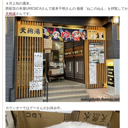
４月上旬の週末。
西荻窪の本屋URESICAさんで坂本千明さんの 個展「ねこのねえ」を拝覧して
天狗湯
さんです。
カウンターではグーさんがお休み中。