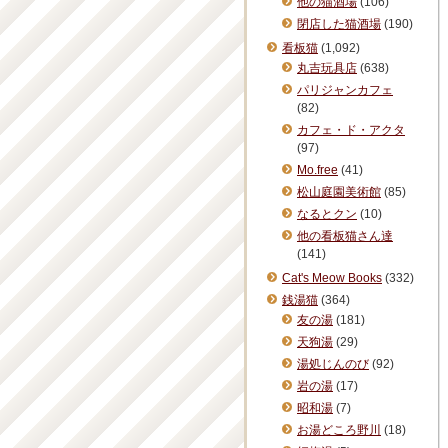
他の猫酒場
(106)
閉店した猫酒場
(190)
看板猫
(1,092)
丸吉玩具店
(638)
パリジャンカフェ
(82)
カフェ・ド・アクタ
(97)
Mo.free
(41)
松山庭園美術館
(85)
なるとクン
(10)
他の看板猫さん達
(141)
Cat's Meow Books
(332)
銭湯猫
(364)
友の湯
(181)
天狗湯
(29)
湯処じんのび
(92)
岩の湯
(17)
昭和湯
(7)
お湯どころ野川
(18)