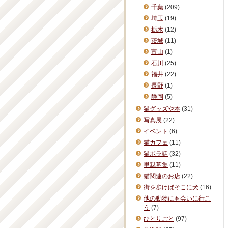
千葉
(209)
埼玉
(19)
栃木
(12)
茨城
(11)
富山
(1)
石川
(25)
福井
(22)
長野
(1)
静岡
(5)
猫グッズや本
(31)
写真展
(22)
イベント
(6)
猫カフェ
(11)
猫ボラ話
(32)
里親募集
(11)
猫関連のお店
(22)
街を歩けばそこに犬
(16)
他の動物にも会いに行こ
う
(7)
ひとりごと
(97)