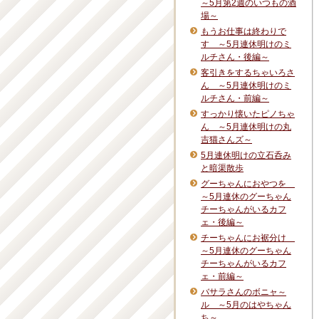
～5月第2週のいつもの酒
場～
もうお仕事は終わりで
す ～5月連休明けのミ
ルチさん・後編～
客引きをするちゃいろさ
ん ～5月連休明けのミ
ルチさん・前編～
すっかり懐いたピノちゃ
ん ～5月連休明けの丸
吉猫さんズ～
5月連休明けの立石呑み
と暗渠散歩
グーちゃんにおやつを
～5月連休のグーちゃん
チーちゃんがいるカフ
ェ・後編～
チーちゃんにお裾分け
～5月連休のグーちゃん
チーちゃんがいるカフ
ェ・前編～
バサラさんのボニャ～
ル ～5月のはやちゃん
ち～