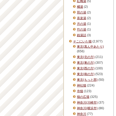
紅梅湯
(5)
橘湯
(2)
照の湯
(2)
喜楽湯
(2)
月の湯
(1)
竹の湯
(1)
銭湯話
(3)
そこにいた猫
(2,977)
東京(真ん中あたり)
(656)
東京(北の方)
(211)
東京(東の方)
(307)
東京(西の方)
(100)
東京(南の方)
(523)
東京(もっと西)
(50)
神社猫
(224)
寺猫
(123)
猫の広場
(325)
神奈川(川崎市)
(37)
神奈川(横浜市)
(86)
神奈川
(77)