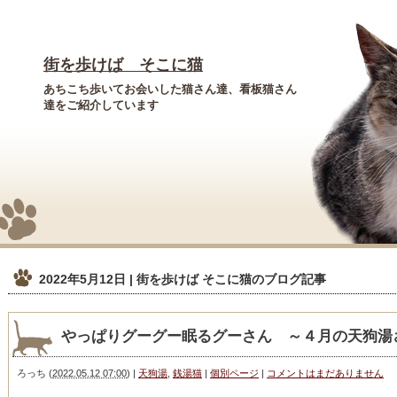
街を歩けば そこに猫
あちこち歩いてお会いした猫さん達、看板猫さん
達をご紹介しています
2022年5月12日 | 街を歩けば そこに猫
のブログ記事
やっぱりグーグー眠るグーさん ～４月の天狗湯
ろっち
(
2022.05.12 07:00
)
|
天狗湯
,
銭湯猫
|
個別ページ
|
コメントはまだありません