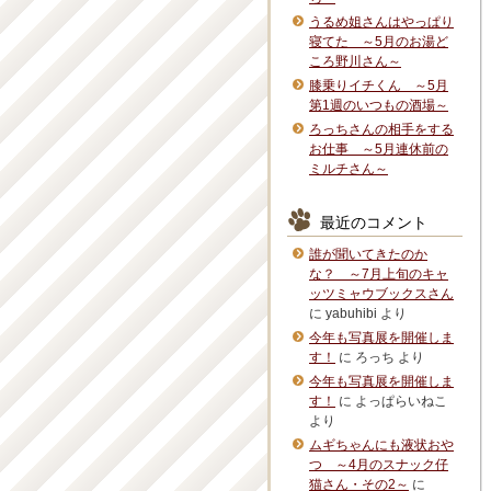
うるめ姐さんはやっぱり
寝てた ～5月のお湯ど
ころ野川さん～
膝乗りイチくん ～5月
第1週のいつもの酒場～
ろっちさんの相手をする
お仕事 ～5月連休前の
ミルチさん～
最近のコメント
誰が聞いてきたのか
な？ ～7月上旬のキャ
ッツミャウブックスさん
に
yabuhibi
より
今年も写真展を開催しま
す！
に
ろっち
より
今年も写真展を開催しま
す！
に
よっぱらいねこ
より
ムギちゃんにも液状おや
つ ～4月のスナック仔
猫さん・その2～
に